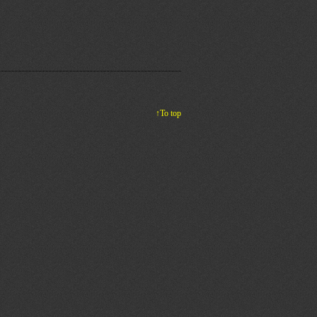
↑To top