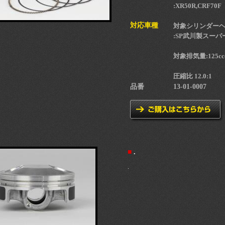
:XR50R,CRF70F
対応車種
対象シリンダー
:SP武川製スーパ
対象排気量:125c
圧縮比 12.0:1
品番
13-01-0007
■
.
.