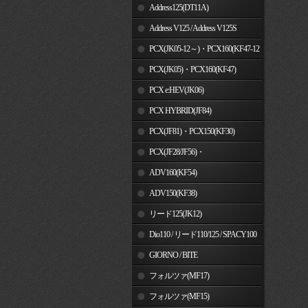
Address125(DT11A)
Address V125 / Address V125S
PCX(JK05-12～)・PCX160(KF47-12
～)
PCX(JK05)・PCX160(KF47)
PCX e:HEV(JK06)
PCX HYBRID(JF84)
PCX(JF81)・PCX150(KF30)
PCX(JF28/JF56)・
PCX150(KF12/KF18)
ADV160(KF54)
ADV150(KF38)
リード125(JK12)
Dio110 / リード110/125 / SPACY100
GIORNO / BITE
フォルツァ(MF17)
フォルツァ(MF15)