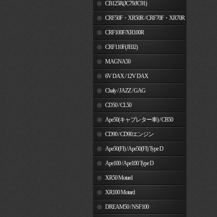
MSX125
CB125R(JC79/JC91)
CRF50F・XR50R / CRF70F・XR70R
CRF100F/XR100R
CRF110F(JE02)
MAGNA50
6V DAX / 12V DAX
Chaly / JAZZ / GAG
CD50 / CL50
Ape50(キャブレター車) / CB50
CD90 / CD90エンジン
Ape50(FI) / Ape50(FI) Type D
Ape100 / Ape100 Type D
XR50 Motard
XR100 Motard
DREAM50 / NSF100