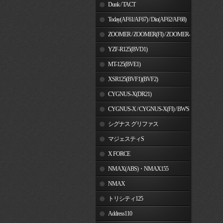
Dunk / TACT
Today(AF61/AF67) / Dio(AF62/AF68)
ZOOMER / ZOOMER(FI) / ZOOMER-
X
YZF-R125(BVD1)
MT-125(BVE1)
XSR125(BVF1)(BVF2)
CYGNUS-X(DR21)
CYGNUS-X / CYGNUS-X(FI) / BW'S
125
シグナス グリファス
マジェスティS
X FORCE
NMAX(ABS)・NMAX155
NMAX
トリシティ125
Address110