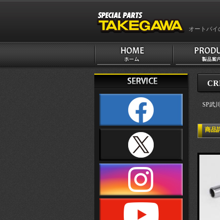
オートバイ
CR
SP武
商品