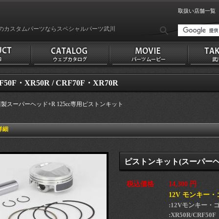
取扱い店舗一覧
のカスタムパーツならスペシャルパーツ武川
F50F・XR50R / CRF70F・XR70R
川製スーパーヘッド+R 125cc専用ピストンキット
詳細
ピストンキット(スーパーヘッド
税込価格
14,300 円
12V モンキー
:12Vモンキー・
:XR50R/CRF50F