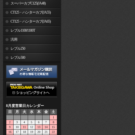
スーパーカブC125(JA48)
CT125・ハンターカブ(JA55)
CT125・ハンターカブ(JA65)
レブル1100/1100T
汎用
レブル250
レブル500
8月度営業日カレンダー
日
月
火
水
木
金
土
1
2
3
4
5
6
7
8
9
10
11
12
13
14
15
16
17
18
19
20
21
22