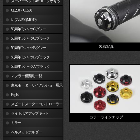
スーパーヘッド4V+Rコンボキッ
ト
CL250・CL500
レブル250(MC49)
50周年TシャツC/グレー
50周年TシャツC/ブラック
装着写真
50周年TシャツB/グレー
50周年TシャツB/ブラック
50周年TシャツA/ブラック
マフラー種類別一覧
東京モーターサイクルショー展示
車両
English
スピードメーターコントローラー
ライトボアアップキット
カラーラインナップ
ミラー
ヘルメットホルダー