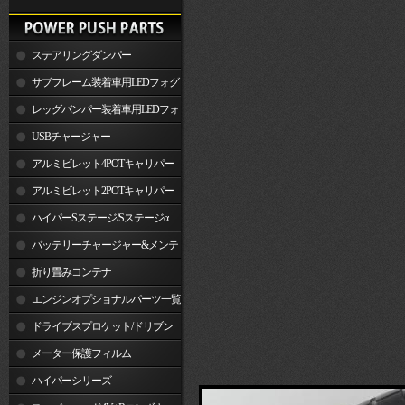
ステアリングダンパー
サブフレーム装着車用LEDフォグ
ランプ
レッグバンパー装着車用LEDフォ
グランプ
USBチャージャー
アルミビレット4POTキャリパー
関連製品
アルミビレット2POTキャリパー
関連製品
ハイパーSステージ/Sステージα
バッテリーチャージャー&メンテ
ナー
折り畳みコンテナ
エンジンオプショナルパーツ一覧
ドライブスプロケット/ドリブン
スプロケット
メーター保護フィルム
ハイパーシリーズ