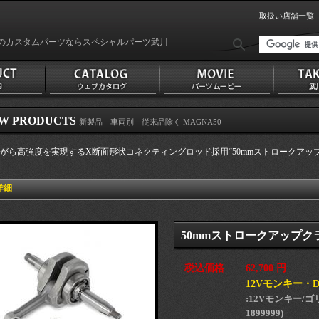
取扱い店舗一覧
のカスタムパーツならスペシャルパーツ武川
W PRODUCTS
新製品 車両別 従来品除く MAGNA50
がら高強度を実現するX断面形状コネクティングロッド採用“50mmストロークアッ
詳細
50mmストロークアップク
税込価格
62,700 円
12Vモンキー・
:12Vモンキー/ゴリラ
1899999)