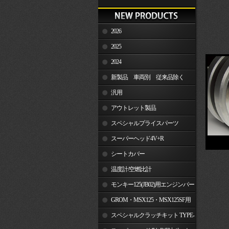
2026
2025
2024
新製品 車両別 従来品除く
汎用
アウトレット製品
スペシャルプライスパーツ
スーパーヘッド4V+R
シートカバー
温度計/空燃比計
モンキー125(JB02)用エンジンパー
ツ
GROM・MSX125・MSX125SF用
エンジンパーツ
スペシャルクラッチキット TYPE-