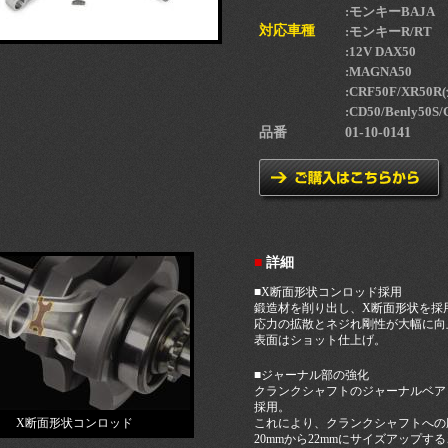
:モンキーBAJA
対応車種
:モンキーR/RT
:12V DAX50
:MAGNA50
:CRF50F/XR50
:CD50/Benly50S
品番
01-10-0141
■
詳細
■X断面形状コンロッド採用
鍛造材を削り出し、X断面形状を採
応力の拡散とネジれ剛性が大幅に向
表面はショット仕上げ。
■ジャーナル部の強化
クランクシャフトのジャーナルベア
採用。
X断面形状コンロッド
これにより、クランクシャフトへの
20mmから22mmにサイズアップ