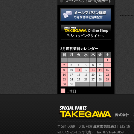
R
スーパーヘッド4V+R(5軸ポート
加工)
8月度営業日カレンダー
日
月
火
水
木
金
土
1
2
3
4
5
6
7
8
9
10
11
12
13
14
15
16
17
18
19
20
21
22
23
24
25
26
27
28
29
30
31
…休日
株式会社 
〒584-0069 大阪府富田林市錦織東3丁目5-16
tel: 0721-25-1357(代表) fax: 0721-24-5059