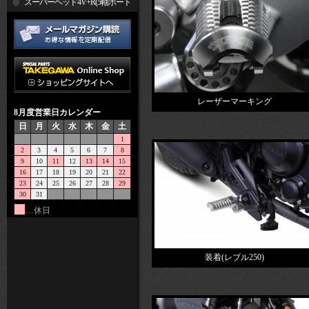
R
スーパーヘッド4V+R(5軸ポート
加工)
レーザーマーキング
8月度営業日カレンダー
日
月
火
水
木
金
土
1
2
3
4
5
6
7
8
9
10
11
12
13
14
15
16
17
18
19
20
21
22
23
24
25
26
27
28
29
30
31
…休日
装着(レブル250)