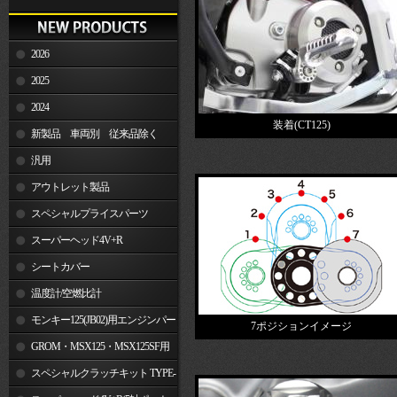
2026
2025
2024
装着(CT125)
新製品 車両別 従来品除く
汎用
アウトレット製品
スペシャルプライスパーツ
スーパーヘッド4V+R
シートカバー
温度計/空燃比計
モンキー125(JB02)用エンジンパー
7ポジションイメージ
ツ
GROM・MSX125・MSX125SF用
エンジンパーツ
スペシャルクラッチキット TYPE-