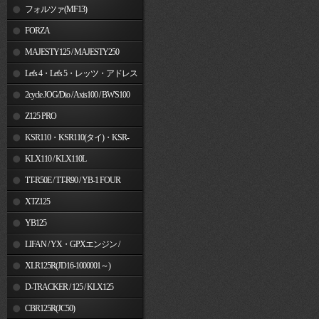
フォルツァ(MF13)
FORZA
MAJESTY125 / MAJESTY250
Let's 4・Let's 5・レッツ・アドレス
V50
2cycle JOG/Dio / Axis100 / BW'S100
Z125 PRO
KSR110・KSR110(タイ)・KSR-
I/II・KSR PRO
KLX110 / KLX110L
TT-R50E / TT-R90 / YB-1 FOUR
XTZ125
YB125
LIFAN / YX・GPXエンジン /
Jincheng
XLR125R(JD16-1000001～)
D-TRACKER / 125 / KLX125
CBR125R(JC50)