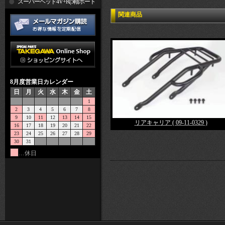
R
スーパーヘッド4V+R(5軸ポート
関連商品
加工)
8月度営業日カレンダー
日
月
火
水
木
金
土
1
2
3
4
5
6
7
8
9
10
11
12
13
14
15
リアキャリア ( 09-11-0329 )
16
17
18
19
20
21
22
23
24
25
26
27
28
29
30
31
…休日