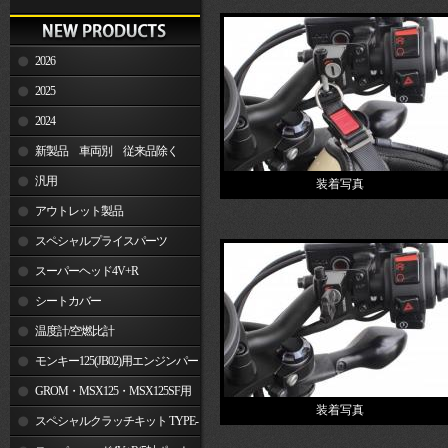
2026
2025
2024
新製品 車両別 従来品除く
汎用
装着写真
アウトレット製品
スペシャルプライスパーツ
スーパーヘッド4V+R
シートカバー
温度計/空燃比計
モンキー125(JB02)用エンジンパー
ツ
GROM・MSX125・MSX125SF用
装着写真
エンジンパーツ
スペシャルクラッチキット TYPE-