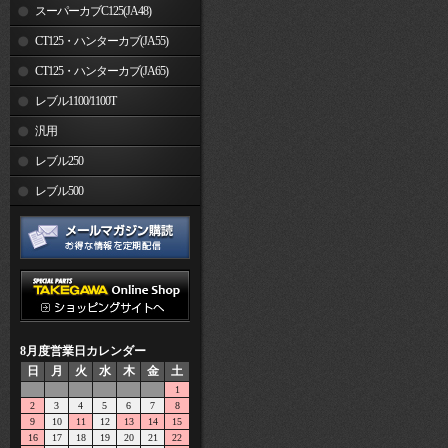
スーパーカブC125(JA48)
CT125・ハンターカブ(JA55)
CT125・ハンターカブ(JA65)
レブル1100/1100T
汎用
レブル250
レブル500
8月度営業日カレンダー
日
月
火
水
木
金
土
1
2
3
4
5
6
7
8
9
10
11
12
13
14
15
16
17
18
19
20
21
22