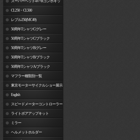
スーパーヘッド4V+Rコンボキッ
ト
CL250・CL500
レブル250(MC49)
50周年TシャツC/グレー
50周年TシャツC/ブラック
50周年TシャツB/グレー
50周年TシャツB/ブラック
50周年TシャツA/ブラック
マフラー種類別一覧
東京モーターサイクルショー展示
車両
English
スピードメーターコントローラー
ライトボアアップキット
ミラー
ヘルメットホルダー