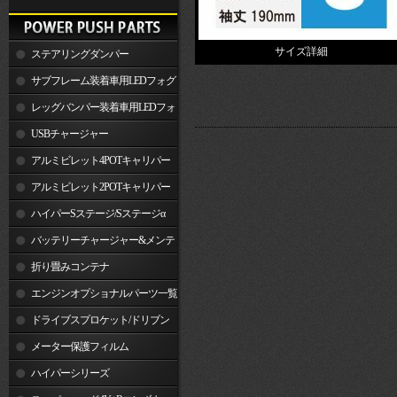
サイズ詳細
ステアリングダンパー
サブフレーム装着車用LEDフォグ
ランプ
レッグバンパー装着車用LEDフォ
グランプ
USBチャージャー
アルミビレット4POTキャリパー
関連製品
アルミビレット2POTキャリパー
関連製品
ハイパーSステージ/Sステージα
バッテリーチャージャー&メンテ
ナー
折り畳みコンテナ
エンジンオプショナルパーツ一覧
ドライブスプロケット/ドリブン
スプロケット
メーター保護フィルム
ハイパーシリーズ