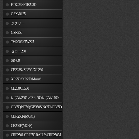
FTR223 / FTR223D
GSX-R125
ジクサー
GSR250
TW200E / TW225
セロー250
SR400
CB223S / SL230 / XL230
XR250 / XR250 Motard
CL250/CL500
レブル250/レブル500/レブル1100
GB350(NC59)/GB350S(NC59)/GB350C(NC64)
CBR250R(MC41)
CB250F(MC43)
CRF250L/CRF250 RALLY/CRF250M