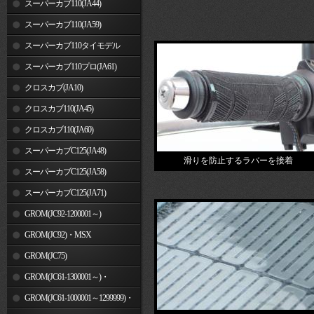
スーパーカブ110(JA44)
スーパーカブ110(JA59)
スーパーカブ110タイモデル
(MLHJA56)
スーパーカブ110プロ(JA61)
クロスカブ(JA10)
クロスカブ110(JA45)
クロスカブ110(JA60)
スーパーカブC125(JA48)
滑りを防止するラバーを接着
スーパーカブC125(JA58)
スーパーカブC125(JA71)
GROM(JC92-1200001～)
GROM(JC92)・MSX
GROM(MLHJC92)
GROM(JC75)
GROM(JC61-1300001～)・
MSX125SF
GROM(JC61-1000001～1299999)・