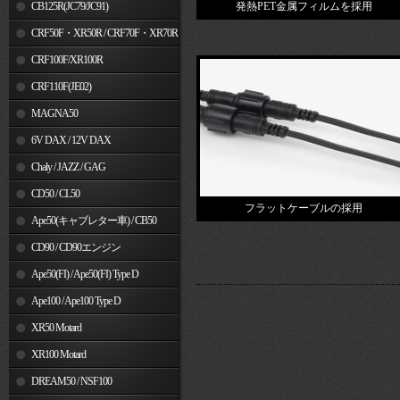
MSX125
CB125R(JC79/JC91)
発熱PET金属フィルムを採用
CRF50F・XR50R / CRF70F・XR70R
CRF100F/XR100R
CRF110F(JE02)
MAGNA50
6V DAX / 12V DAX
Chaly / JAZZ / GAG
CD50 / CL50
フラットケーブルの採用
Ape50(キャブレター車) / CB50
CD90 / CD90エンジン
Ape50(FI) / Ape50(FI) Type D
Ape100 / Ape100 Type D
XR50 Motard
XR100 Motard
DREAM50 / NSF100