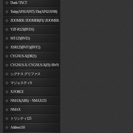
Dunk / TACT
Today(AF61/AF67) / Dio(AF62/AF68)
ZOOMER / ZOOMER(FI) / ZOOMER-
X
YZF-R125(BVD1)
MT-125(BVE1)
XSR125(BVF1)(BVF2)
CYGNUS-X(DR21)
CYGNUS-X / CYGNUS-X(FI) / BW'S
125
シグナス グリファス
マジェスティS
X FORCE
NMAX(ABS)・NMAX155
NMAX
トリシティ125
Address110