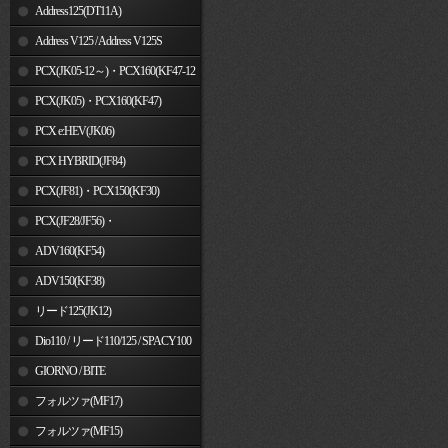
Address125(DT11A)
Address V125 / Address V125S
PCX(JK05-12～)・PCX160(KF47-12
～)
PCX(JK05)・PCX160(KF47)
PCX e:HEV(JK06)
PCX HYBRID(JF84)
PCX(JF81)・PCX150(KF30)
PCX(JF28/JF56)・
PCX150(KF12/KF18)
ADV160(KF54)
ADV150(KF38)
リード125(JK12)
Dio110 / リード110/125 / SPACY100
GIORNO / BITE
フォルツァ(MF17)
フォルツァ(MF15)