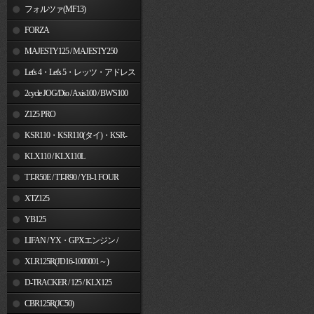
フォルツァ(MF13)
FORZA
MAJESTY125 / MAJESTY250
Let's 4・Let's 5・レッツ・アドレス
V50
2cycle JOG/Dio / Axis100 / BW'S100
Z125 PRO
KSR110・KSR110(タイ)・KSR-
I/II・KSR PRO
KLX110 / KLX110L
TT-R50E / TT-R90 / YB-1 FOUR
XTZ125
YB125
LIFAN / YX・GPXエンジン /
Jincheng
XLR125R(JD16-1000001～)
D-TRACKER / 125 / KLX125
CBR125R(JC50)