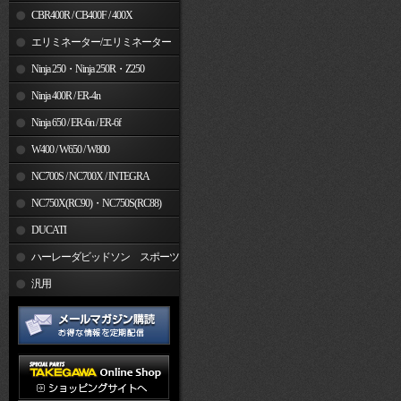
CBR400R / CB400F / 400X
エリミネーター/エリミネーター
SE
Ninja 250・Ninja 250R・Z250
Ninja 400R / ER-4n
Ninja 650 / ER-6n / ER-6f
W400 / W650 / W800
NC700S / NC700X / INTEGRA
NC750X(RC90)・NC750S(RC88)
DUCATI
ハーレーダビッドソン スポーツ
スター
汎用