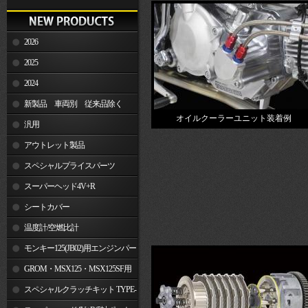
2026
2025
2024
新製品 車両別 従来品除く
オイルクーラーユニット装着例
汎用
アウトレット製品
スペシャルプライスパーツ
スーパーヘッド4V+R
シートカバー
温度計/空燃比計
モンキー125(JB02)用エンジンパー
ツ
GROM・MSX125・MSX125SF用
エンジンパーツ
スペシャルクラッチキット TYPE-