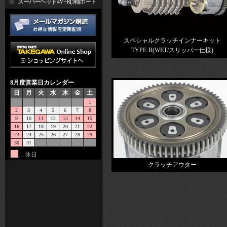
R
スーパーヘッド4V+R(5軸ポート
加工)
スペシャルクラッチインナーキット
TYPE-R(WET/スリッパー仕様)
8月度営業日カレンダー
日
月
火
水
木
金
土
1
2
3
4
5
6
7
8
9
10
11
12
13
14
15
16
17
18
19
20
21
22
23
24
25
26
27
28
29
30
31
…休日
クラッチアウター