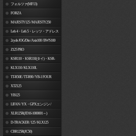
フォルツァ(MF13)
FORZA
MAJESTY125 / MAJESTY250
Let's 4・Let's 5・レッツ・アドレス
V50
2cycle JOG/Dio / Axis100 / BW'S100
Z125 PRO
KSR110・KSR110(タイ)・KSR-
I/II・KSR PRO
KLX110 / KLX110L
TT-R50E / TT-R90 / YB-1 FOUR
XTZ125
YB125
LIFAN / YX・GPXエンジン /
Jincheng
XLR125R(JD16-1000001～)
D-TRACKER / 125 / KLX125
CBR125R(JC50)