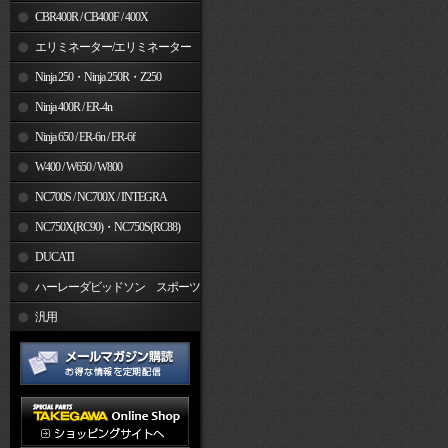
CBR400R / CB400F / 400X
エリミネーター/エリミネーター
SE
Ninja 250・Ninja 250R・Z250
Ninja 400R / ER-4n
Ninja 650 / ER-6n / ER-6f
W400 / W650 / W800
NC700S / NC700X / INTEGRA
NC750X(RC90)・NC750S(RC88)
DUCATI
ハーレーダビッドソン スポーツ
スター
汎用