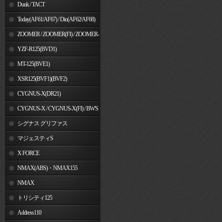
Dunk / TACT
Today(AF61/AF67) / Dio(AF62/AF68)
ZOOMER / ZOOMER(FI) / ZOOMER-
X
YZF-R125(BVD1)
MT-125(BVE1)
XSR125(BVF1)(BVF2)
CYGNUS-X(DR21)
CYGNUS-X / CYGNUS-X(FI) / BW'S
125
シグナス グリファス
マジェスティS
X FORCE
NMAX(ABS)・NMAX155
NMAX
トリシティ125
Address110