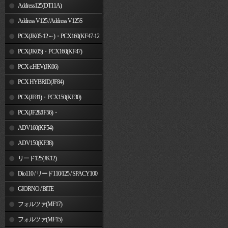
Address125(DT11A)
Address V125 / Address V125S
PCX(JK05-12～)・PCX160(KF47-12
～)
PCX(JK05)・PCX160(KF47)
PCX e:HEV(JK06)
PCX HYBRID(JF84)
PCX(JF81)・PCX150(KF30)
PCX(JF28/JF56)・
PCX150(KF12/KF18)
ADV160(KF54)
ADV150(KF38)
リード125(JK12)
Dio110 / リード110/125 / SPACY100
GIORNO / BITE
フォルツァ(MF17)
フォルツァ(MF15)