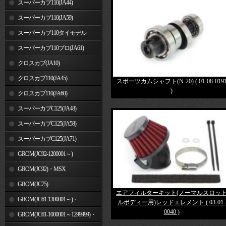
スーパーカブ110(JA44)
スーパーカブ110(JA59)
スーパーカブ110タイモデル
(MLHJA56)
スーパーカブ110プロ(JA61)
クロスカブ(JA10)
クロスカブ110(JA45)
スポーツカムシャフト(N-20) ( 01-08-019
)
クロスカブ110(JA60)
スーパーカブC125(JA48)
スーパーカブC125(JA58)
スーパーカブC125(JA71)
GROM(JC92-1200001～)
GROM(JC92)・MSX
GROM(MLHJC92)
GROM(JC75)
エアフィルターキット(ノーマルスロッ
GROM(JC61-1300001～)・
ルボディー用)レッドエレメント ( 03-01-
0040 )
MSX125SF
GROM(JC61-1000001～1299999)・