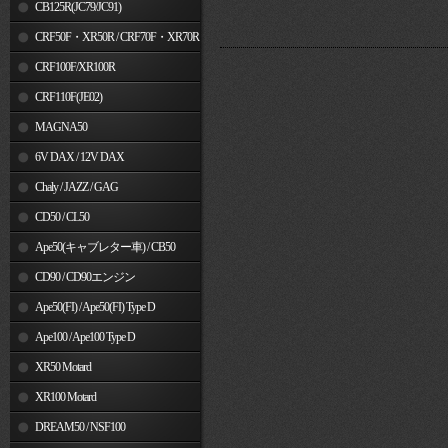
MSX125
CB125R(JC79/JC91)
CRF50F・XR50R / CRF70F・XR70R
CRF100F/XR100R
CRF110F(JE02)
MAGNA50
6V DAX / 12V DAX
Chaly / JAZZ / GAG
CD50 / CL50
Ape50(キャブレター車) / CB50
CD90 / CD90エンジン
Ape50(FI) / Ape50(FI) Type D
Ape100 / Ape100 Type D
XR50 Motard
XR100 Motard
DREAM50 / NSF100