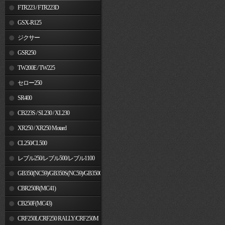
FTR223 / FTR223D
GSX-R125
ジクサー
GSR250
TW200E / TW225
セロー250
SR400
CB223S / SL230 / XL230
XR250 / XR250 Motard
CL250/CL500
レブル250/レブル500/レブル1100
GB350(NC59)/GB350S(NC59)/GB350C(NC64)
CBR250R(MC41)
CB250F(MC43)
CRF250L/CRF250 RALLY/CRF250M