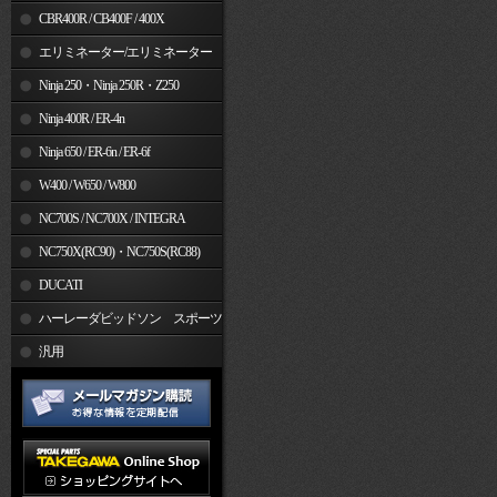
CBR400R / CB400F / 400X
エリミネーター/エリミネーター
SE
Ninja 250・Ninja 250R・Z250
Ninja 400R / ER-4n
Ninja 650 / ER-6n / ER-6f
W400 / W650 / W800
NC700S / NC700X / INTEGRA
NC750X(RC90)・NC750S(RC88)
DUCATI
ハーレーダビッドソン スポーツ
スター
汎用