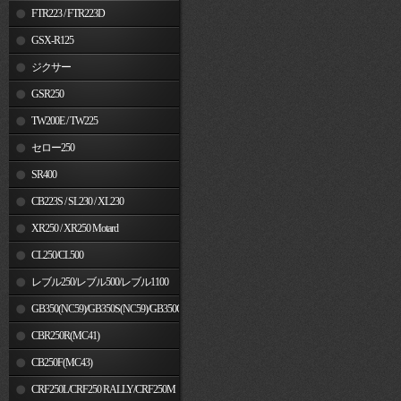
FTR223 / FTR223D
GSX-R125
ジクサー
GSR250
TW200E / TW225
セロー250
SR400
CB223S / SL230 / XL230
XR250 / XR250 Motard
CL250/CL500
レブル250/レブル500/レブル1100
GB350(NC59)/GB350S(NC59)/GB350C(NC64)
CBR250R(MC41)
CB250F(MC43)
CRF250L/CRF250 RALLY/CRF250M