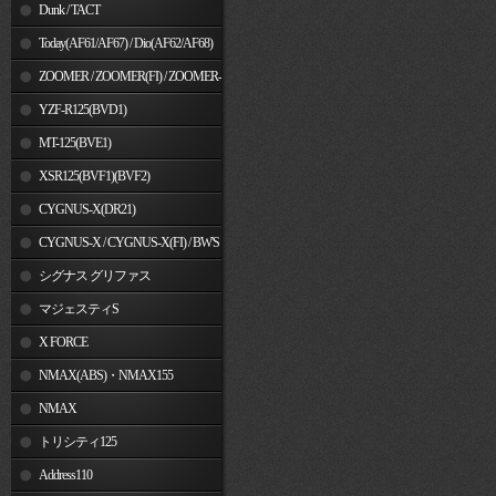
Dunk / TACT
Today(AF61/AF67) / Dio(AF62/AF68)
ZOOMER / ZOOMER(FI) / ZOOMER-
X
YZF-R125(BVD1)
MT-125(BVE1)
XSR125(BVF1)(BVF2)
CYGNUS-X(DR21)
CYGNUS-X / CYGNUS-X(FI) / BW'S
125
シグナス グリファス
マジェスティS
X FORCE
NMAX(ABS)・NMAX155
NMAX
トリシティ125
Address110