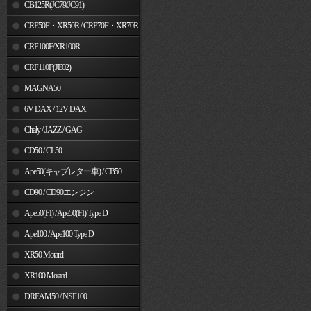
MSX125
CB125R(JC79/JC91)
CRF50F・XR50R / CRF70F・XR70R
CRF100F/XR100R
CRF110F(JE02)
MAGNA50
6V DAX / 12V DAX
Chaly / JAZZ / GAG
CD50 / CL50
Ape50(キャブレター車) / CB50
CD90 / CD90エンジン
Ape50(FI) / Ape50(FI) Type D
Ape100 / Ape100 Type D
XR50 Motard
XR100 Motard
DREAM50 / NSF100