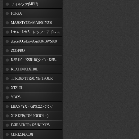
フォルツァ(MF13)
FORZA
MAJESTY125 / MAJESTY250
Let's 4・Let's 5・レッツ・アドレス
V50
2cycle JOG/Dio / Axis100 / BW'S100
Z125 PRO
KSR110・KSR110(タイ)・KSR-
I/II・KSR PRO
KLX110 / KLX110L
TT-R50E / TT-R90 / YB-1 FOUR
XTZ125
YB125
LIFAN / YX・GPXエンジン /
Jincheng
XLR125R(JD16-1000001～)
D-TRACKER / 125 / KLX125
CBR125R(JC50)