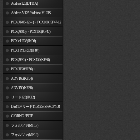
Address125(DT11A)
Address V125 / Address V125S
PCX(JK05-12～)・PCX160(KF47-12
～)
PCX(JK05)・PCX160(KF47)
PCX e:HEV(JK06)
PCX HYBRID(JF84)
PCX(JF81)・PCX150(KF30)
PCX(JF28/JF56)・
PCX150(KF12/KF18)
ADV160(KF54)
ADV150(KF38)
リード125(JK12)
Dio110 / リード110/125 / SPACY100
GIORNO / BITE
フォルツァ(MF17)
フォルツァ(MF15)