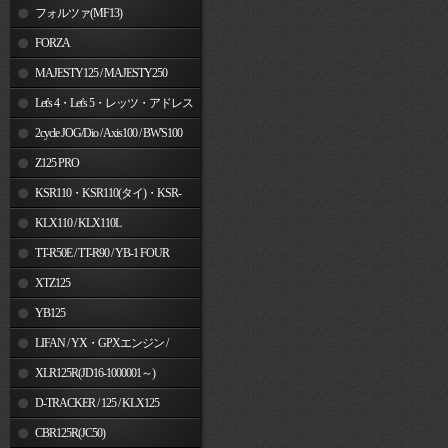
フォルツァ(MF13)
FORZA
MAJESTY125 / MAJESTY250
Let's 4・Let's 5・レッツ・アドレス
V50
2cycle JOG/Dio / Axis100 / BW'S100
Z125 PRO
KSR110・KSR110(タイ)・KSR-
I/II・KSR PRO
KLX110 / KLX110L
TT-R50E / TT-R90 / YB-1 FOUR
XTZ125
YB125
LIFAN / YX・GPXエンジン /
Jincheng
XLR125R(JD16-1000001～)
D-TRACKER / 125 / KLX125
CBR125R(JC50)