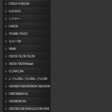
FTR223 / FTR223D
GSX-R125
ジクサー
GSR250
TW200E / TW225
セロー250
SR400
CB223S / SL230 / XL230
XR250 / XR250 Motard
CL250/CL500
レブル250/レブル500/レブル1100
GB350(NC59)/GB350S(NC59)/GB350C(NC64)
CBR250R(MC41)
CB250F(MC43)
CRF250L/CRF250 RALLY/CRF250M