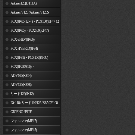
Address125(DT11A)
Address V125 / Address V125S
PCX(JK05-12～)・PCX160(KF47-12
～)
PCX(JK05)・PCX160(KF47)
PCX e:HEV(JK06)
PCX HYBRID(JF84)
PCX(JF81)・PCX150(KF30)
PCX(JF28/JF56)・
PCX150(KF12/KF18)
ADV160(KF54)
ADV150(KF38)
リード125(JK12)
Dio110 / リード110/125 / SPACY100
GIORNO / BITE
フォルツァ(MF17)
フォルツァ(MF15)