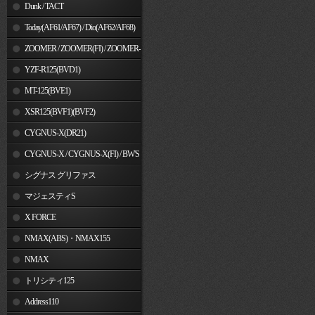
Dunk / TACT
Today(AF61/AF67) / Dio(AF62/AF68)
ZOOMER / ZOOMER(FI) / ZOOMER-
X
YZF-R125(BVD1)
MT-125(BVE1)
XSR125(BVF1)(BVF2)
CYGNUS-X(DR21)
CYGNUS-X / CYGNUS-X(FI) / BW'S
125
シグナス グリファス
マジェスティS
X FORCE
NMAX(ABS)・NMAX155
NMAX
トリシティ125
Address110