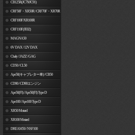
MSX125
CB125R(JC79/JC91)
CRF50F・XR50R / CRF70F・XR70R
CRF100F/XR100R
CRF110F(JE02)
MAGNA50
6V DAX / 12V DAX
Chaly / JAZZ / GAG
CD50 / CL50
Ape50(キャブレター車) / CB50
CD90 / CD90エンジン
Ape50(FI) / Ape50(FI) Type D
Ape100 / Ape100 Type D
XR50 Motard
XR100 Motard
DREAM50 / NSF100