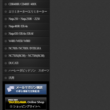
CBR400R / CB400F / 400X
エリミネーター/エリミネーター
SE
Ninja 250・Ninja 250R・Z250
Ninja 400R / ER-4n
Ninja 650 / ER-6n / ER-6f
W400 / W650 / W800
NC700S / NC700X / INTEGRA
NC750X(RC90)・NC750S(RC88)
DUCATI
ハーレーダビッドソン スポーツ
スター
汎用