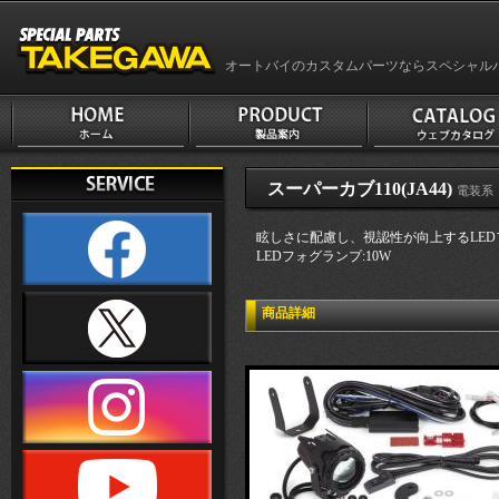
オートバイのカスタムパーツならスペシャル
スーパーカブ110(JA44)
電装系
眩しさに配慮し、視認性が向上するLED
LEDフォグランプ:10W
商品詳細