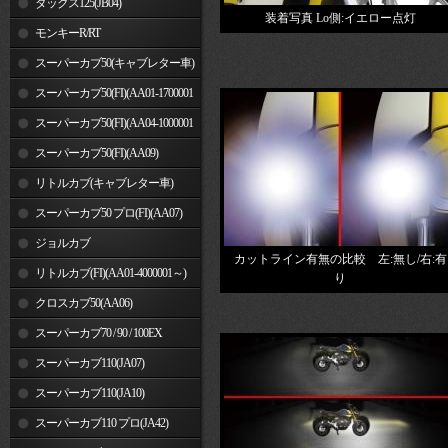
ダックス125(JB04)
装着写真 Lo側:イエロー点灯
モンキーR/RT
スーパーカブ50(キャブレター車)
スーパーカブ50(FI)(AA01-1700001
～)
スーパーカブ50(FI)(AA04-1000001
～)
スーパーカブ50(FI)(AA09)
リトルカブ(キャブレター車)
スーパーカブ50 プロ(FI)(AA07)
ジョルカブ
カットライン有無の比較 左:無し/右:有
リトルカブ(FI)(AA01-4000001～)
り
クロスカブ50(AA06)
スーパーカブ70 / 90 / 100EX
スーパーカブ110(JA07)
スーパーカブ110(JA10)
スーパーカブ110 プロ(JA42)