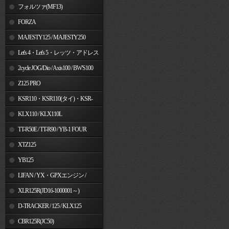
フォルツァ(MF13)
FORZA
MAJESTY125 / MAJESTY250
Let's 4・Let's 5・レッツ・アドレス
V50
2cycle JOG/Dio / Axis100 / BW'S100
Z125 PRO
KSR110・KSR110(タイ)・KSR-
I/II・KSR PRO
KLX110 / KLX110L
TT-R50E / TT-R90 / YB-1 FOUR
XTZ125
YB125
LIFAN / YX・GPXエンジン /
Jincheng
XLR125R(JD16-1000001～)
D-TRACKER / 125 / KLX125
CBR125R(JC50)