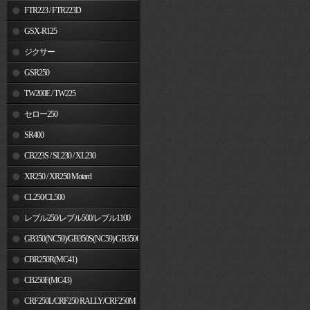
FTR223 / FTR223D
GSX-R125
ジクサー
GSR250
TW200E / TW225
セロー250
SR400
CB223S / SL230 / XL230
XR250 / XR250 Motard
CL250/CL500
レブル250/レブル500/レブル1100
GB350(NC59)/GB350S(NC59)/GB350C(NC64)
CBR250R(MC41)
CB250F(MC43)
CRF250L/CRF250 RALLY/CRF250M