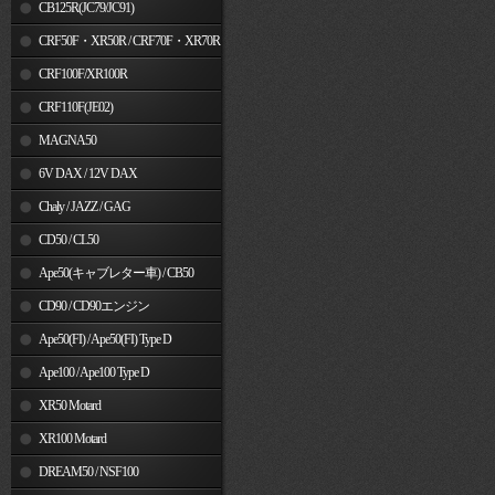
MSX125
CB125R(JC79/JC91)
CRF50F・XR50R / CRF70F・XR70R
CRF100F/XR100R
CRF110F(JE02)
MAGNA50
6V DAX / 12V DAX
Chaly / JAZZ / GAG
CD50 / CL50
Ape50(キャブレター車) / CB50
CD90 / CD90エンジン
Ape50(FI) / Ape50(FI) Type D
Ape100 / Ape100 Type D
XR50 Motard
XR100 Motard
DREAM50 / NSF100