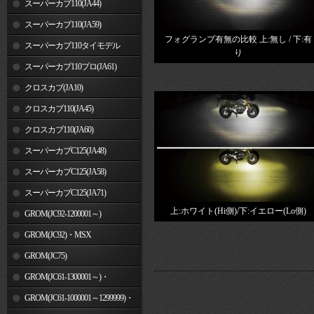
スーパーカブ110(JA44)
スーパーカブ110(JA59)
フォグランプ有無の比較 上:無し / 下:有
スーパーカブ110タイモデル
り
(MLHJA56)
スーパーカブ110プロ(JA61)
クロスカブ(JA10)
クロスカブ110(JA45)
クロスカブ110(JA60)
スーパーカブC125(JA48)
スーパーカブC125(JA58)
スーパーカブC125(JA71)
上:ホワイト(Hi側)/下:イエロー(Lo側)
GROM(JC92-1200001～)
GROM(JC92)・MSX
GROM(MLHJC92)
GROM(JC75)
GROM(JC61-1300001～)・
MSX125SF
GROM(JC61-1000001～1299999)・