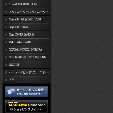
CBR400R / CB400F / 400X
エリミネーター/エリミネーター
SE
Ninja 250・Ninja 250R・Z250
Ninja 400R / ER-4n
Ninja 650 / ER-6n / ER-6f
W400 / W650 / W800
NC700S / NC700X / INTEGRA
NC750X(RC90)・NC750S(RC88)
DUCATI
ハーレーダビッドソン スポーツ
スター
汎用