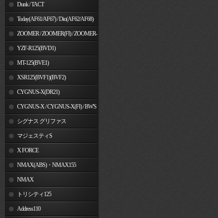
Dunk / TACT
Today(AF61/AF67) / Dio(AF62/AF68)
ZOOMER / ZOOMER(FI) / ZOOMER-
X
YZF-R125(BVD1)
MT-125(BVE1)
XSR125(BVF1)(BVF2)
CYGNUS-X(DR21)
CYGNUS-X / CYGNUS-X(FI) / BW'S
125
シグナス グリファス
マジェスティS
X FORCE
NMAX(ABS)・NMAX155
NMAX
トリシティ125
Address110