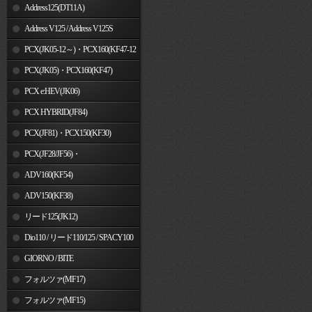
Address125(DT11A)
Address V125 / Address V125S
PCX(JK05-12～)・PCX160(KF47-12
～)
PCX(JK05)・PCX160(KF47)
PCX e:HEV(JK06)
PCX HYBRID(JF84)
PCX(JF81)・PCX150(KF30)
PCX(JF28/JF56)・
PCX150(KF12/KF18)
ADV160(KF54)
ADV150(KF38)
リード125(JK12)
Dio110 / リード110/125 / SPACY100
GIORNO / BITE
フォルツァ(MF17)
フォルツァ(MF15)