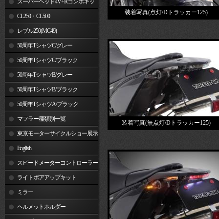
スーパーヘッド4V+Rコンボキッ
装着写真(点灯/Dトラッカー125)
ト
CL250・CL500
レブル250(MC49)
50周年TシャツC/グレー
50周年TシャツC/ブラック
50周年TシャツB/グレー
50周年TシャツB/ブラック
50周年TシャツA/ブラック
マフラー種類別一覧
装着写真(無点灯/Dトラッカー125)
東京モーターサイクルショー展示
車両
English
スピードメーターコントローラー
ライトボアアップキット
ミラー
ヘルメットホルダー