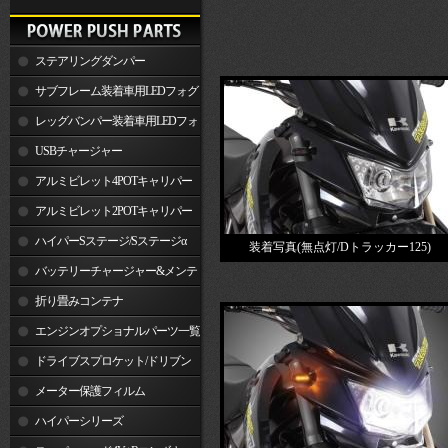
ステアリングダンパー
サブフレーム装着車用LEDフォグ
ランプ
レッグバンパー装着車用LEDフォ
グランプ
USBチャージャー
アルミビレット4POTキャリパー
関連製品
アルミビレット2POTキャリパー
関連製品
ハイパーSステージ/Sステージα
装着写真(無点灯/Dトラッカー125)
バッテリーチャージャー&メンテ
ナー
折り畳みコンテナ
エンジンオプショナルパーツ一覧
ドライブスプロケット/ドリブン
スプロケット
メーター保護フィルム
ハイパーシリーズ