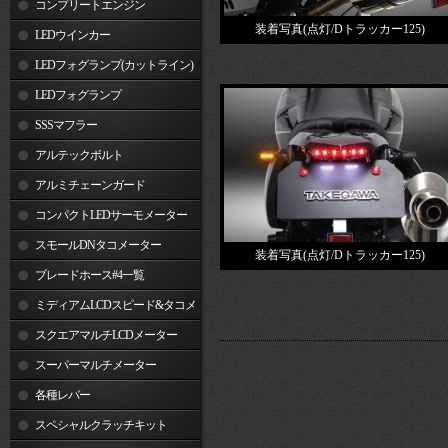
コンプリートエンジン
装着写真(点灯/Dトラッカー125)
LEDウインカー
LEDフォグランプ(カットライン)
LEDフォグランプ
SSSマフラー
アルテックボルト
アルミチェーンガード
コンパクトLEDサーモメーター
スモールDNタコメーター
装着写真(点灯/Dトラッカー125)
ブレードホース#4一覧
ミディアムLCDスピード&タコメ
ーター
スクエアマルチLCDメーター
スーパーマルチメーター
各種レバー
スペシャルクラッチキット