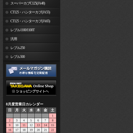
スーパーカブC125(JA48)
CT125・ハンターカブ(JA55)
CT125・ハンターカブ(JA65)
レブル1100/1100T
汎用
レブル250
レブル500
8月度営業日カレンダー
日
月
火
水
木
金
土
1
2
3
4
5
6
7
8
9
10
11
12
13
14
15
16
17
18
19
20
21
22