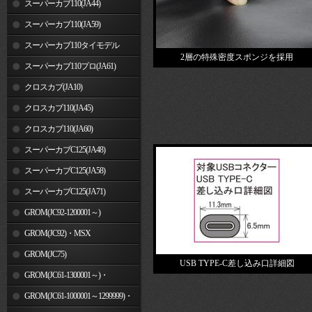
スーパーカブ110(JA44)
スーパーカブ110(JA59)
スーパーカブ110タイモデル
2層の特殊密度スポンジを採用
(MLHJA56)
スーパーカブ110プロ(JA61)
クロスカブ(JA10)
クロスカブ110(JA45)
クロスカブ110(JA60)
スーパーカブC125(JA48)
スーパーカブC125(JA58)
スーパーカブC125(JA71)
GROM(JC92-1200001～)
GROM(JC92)・MSX
GROM(MLHJC92)
GROM(JC75)
USB TYPE-C差し込み口詳細図
GROM(JC61-1300001～)・
MSX125SF
GROM(JC61-1000001～1299999)・