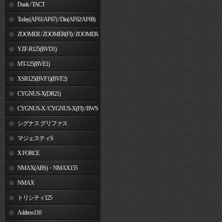
Dunk / TACT
Today(AF61/AF67) / Dio(AF62/AF68)
ZOOMER / ZOOMER(FI) / ZOOMER-
X
YZF-R125(BVD1)
MT-125(BVE1)
XSR125(BVF1)(BVF2)
CYGNUS-X(DR21)
CYGNUS-X / CYGNUS-X(FI) / BW'S
125
シグナス グリファス
マジェスティS
X FORCE
NMAX(ABS)・NMAX155
NMAX
トリシティ125
Address110