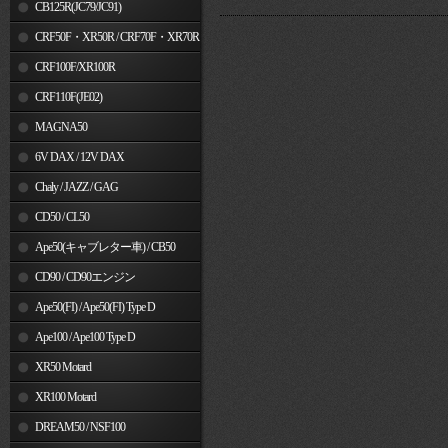
MSX125
CB125R(JC79/JC91)
CRF50F・XR50R / CRF70F・XR70R
CRF100F/XR100R
CRF110F(JE02)
MAGNA50
6V DAX / 12V DAX
Chaly / JAZZ / GAG
CD50 / CL50
Ape50(キャブレター車) / CB50
CD90 / CD90エンジン
Ape50(FI) / Ape50(FI) Type D
Ape100 / Ape100 Type D
XR50 Motard
XR100 Motard
DREAM50 / NSF100