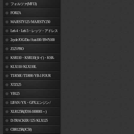
フォルツァ(MF13)
FORZA
MAJESTY125 / MAJESTY250
Let's 4・Let's 5・レッツ・アドレス
V50
2cycle JOG/Dio / Axis100 / BW'S100
Z125 PRO
KSR110・KSR110(タイ)・KSR-
I/II・KSR PRO
KLX110 / KLX110L
TT-R50E / TT-R90 / YB-1 FOUR
XTZ125
YB125
LIFAN / YX・GPXエンジン /
Jincheng
XLR125R(JD16-1000001～)
D-TRACKER / 125 / KLX125
CBR125R(JC50)