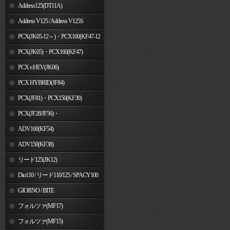
Address125(DT11A)
Address V125 / Address V125S
PCX(JK05-12～)・PCX160(KF47-12
～)
PCX(JK05)・PCX160(KF47)
PCX e:HEV(JK06)
PCX HYBRID(JF84)
PCX(JF81)・PCX150(KF30)
PCX(JF28/JF56)・
PCX150(KF12/KF18)
ADV160(KF54)
ADV150(KF38)
リード125(JK12)
Dio110 / リード110/125 / SPACY100
GIORNO / BITE
フォルツァ(MF17)
フォルツァ(MF15)