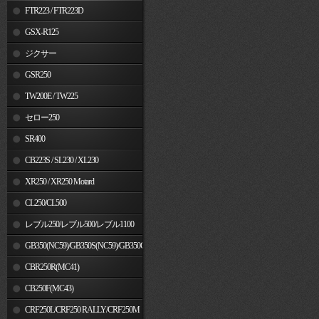
FTR223 / FTR223D
GSX-R125
ジクサー
GSR250
TW200E / TW225
セロー250
SR400
CB223S / SL230 / XL230
XR250 / XR250 Motard
CL250/CL500
レブル250/レブル500/レブル1100
GB350(NC59)/GB350S(NC59)/GB350C(NC64)
CBR250R(MC41)
CB250F(MC43)
CRF250L/CRF250 RALLY/CRF250M