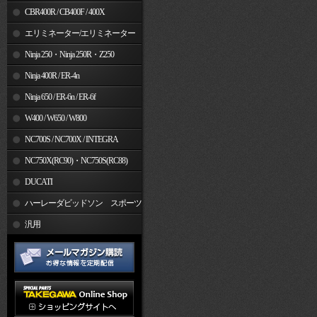
CBR400R / CB400F / 400X
エリミネーター/エリミネーター
SE
Ninja 250・Ninja 250R・Z250
Ninja 400R / ER-4n
Ninja 650 / ER-6n / ER-6f
W400 / W650 / W800
NC700S / NC700X / INTEGRA
NC750X(RC90)・NC750S(RC88)
DUCATI
ハーレーダビッドソン スポーツ
スター
汎用