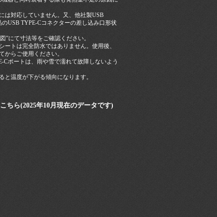
5Vには対応していません。又、他社製USB
のUSB TYPE-Cコネクターの差し込み口形状
口詳細図”にて寸法等をご確認ください。
シートは完全防水ではありません。使用後、
てからご使用ください。
 TYPE-Cポートは、雨や雪で濡れて故障しないよう
ると温度が下がる傾向になります。
ちら(2025年10月現在のデータです)