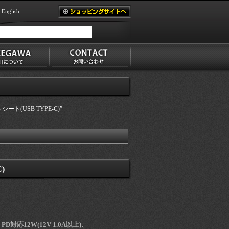
English
USB TYPE-C)”
)
D対応12W(12V 1.0A以上)、