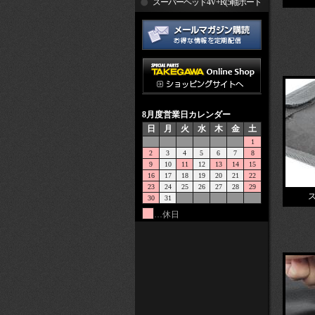
R
スーパーヘッド4V+R(5軸ポート
加工)
8月度営業日カレンダー
日
月
火
水
木
金
土
1
2
3
4
5
6
7
8
9
10
11
12
13
14
15
16
17
18
19
20
21
22
23
24
25
26
27
28
29
30
31
…休日