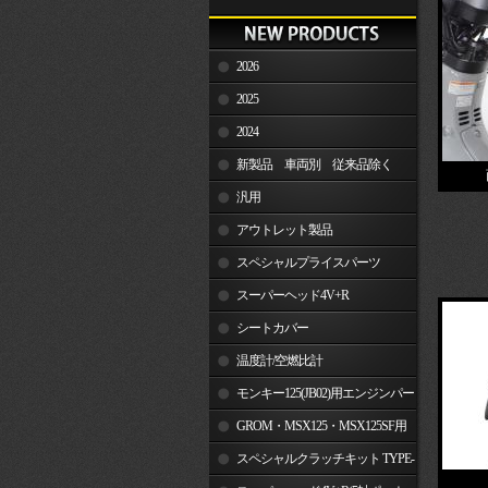
2026
2025
2024
新製品 車両別 従来品除く
汎用
アウトレット製品
スペシャルプライスパーツ
スーパーヘッド4V+R
シートカバー
温度計/空燃比計
モンキー125(JB02)用エンジンパー
ツ
GROM・MSX125・MSX125SF用
エンジンパーツ
スペシャルクラッチキット TYPE-