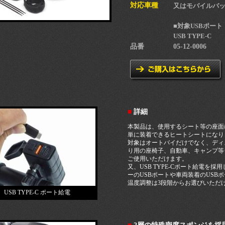
対応車種
又はモバイルバッテリ
■対象USBポート
USB TYPE-C
品番
05-12-0006
■
詳細
本製品は、使用するシート等の座面
単に装着できるヒートシートになり
対象はオートバイだけでなく、ディ
り用の座椅子、自動車、キャンプ等
ご使用いただけます。
又、USB TYPE-Cポート給電を
ーのUSBポートや車両装着のUSB
温度調整は3段階からお選びいただ
USB TYPE-C ポート給電