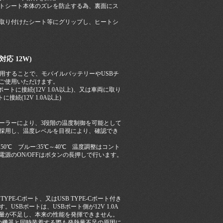
トシート本体のズレを防止する為、裏面にス
取り付けたシート等にグリップし、ヒートシ
対応 12W)
” を採用することで、モバイルバッテリーやUSBチ
ご使用いただけます。
ポートに接続(12V 1.0A以上)、又は車両に取り
に接続(12V 1.0A以上)
ーラーにより、3段階の温度制御を可能として
採用し、温度レベルを目視により、確認でき
～50℃ ブルー:35℃～40℃ 温度調整はコント
源のON/OFFはボタンの長押しで行います。
YPE-Cポート、又はUSB TYPE-Cポート付き
USBポートは、USBポート側が12V 1.0A
量が不足し、本来の性能を発揮できません。
他の機器と同時装着する際も発熱量不足の原因に