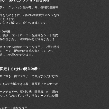
用し、優れたクッション性を実現!!
多く、クッション性が無い為、長時間使用時
。
導をそのままに、2層の特殊密度スポンジを採
ております。
の負担を減らし、疲労を軽減します。
ーを採用
、熱線、コントローラー配線等をシート表皮
存在感があり、違和感がある場合がありま
オリジナル熱線ヒーターを採用し、2層の特殊
ることで、配線の存在感を無くしました。
適にご使用いただけます。
固定するだけの簡単装着!!
面に置き、面ファスナーで固定するだけなの
るものに対応できる様、延長面ファスナーが
ークチェアー、草刈り機、除雪機、釣り用の
ルにとらわれず、いろいろなシーンでご使用
るスエード素材を採用