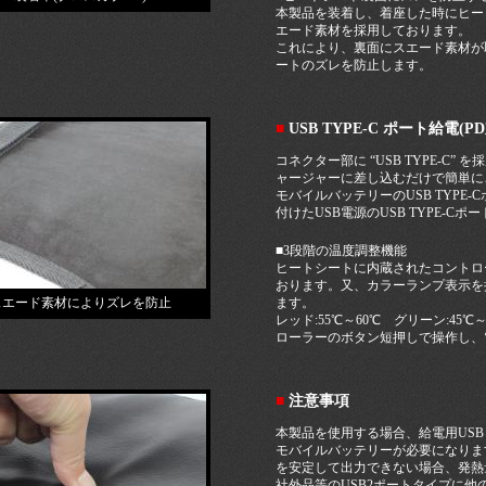
本製品を装着し、着座した時にヒー
エード素材を採用しております。
これにより、裏面にスエード素材が
ートのズレを防止します。
■
USB TYPE-C ポート給電(PD
コネクター部に “USB TYPE-C
ャージャーに差し込むだけで簡単に
モバイルバッテリーのUSB TYPE-C
付けたUSB電源のUSB TYPE-Cポート
■3段階の温度調整機能
ヒートシートに内蔵されたコントロ
おります。又、カラーランプ表示を
スエード素材によりズレを防止
ます。
レッド:55℃～60℃ グリーン:45℃
ローラーのボタン短押しで操作し、電
■
注意事項
本製品を使用する場合、給電用USB T
モバイルバッテリーが必要になります。
を安定して出力できない場合、発熱
社外品等のUSB2ポートタイプに