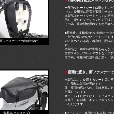
■
2層の特殊密度スポンジを採
一般的なヒートシートは薄いものが
では、使用者に疲労を蓄積させます
本製品はヒートシートとしての熱伝
用し、優れたクッション性を実現し
その為、長時間使用時でも使用者へ
■着座時に違和感のない熱線ヒータ
一般的な厚みのないヒートシートは
面ファスナーでの簡単装着!!
内に収めている為、着座時、配線の
す。
本製品は、着座時に影響を与えない
密度スポンジのレイアウトを工夫す
その為、着座時に違和感が無く、快
■
座面に置き、面ファスナーで
本製品は、、使用するシート等の座
で、簡単に装着が可能です。
又、座面の広いもの、又は座厚のあ
付属しています。
オートバイだけでなく、ディスクワ
座椅子、自動車、キャンプ等ジャン
いただけます。
装着車(クロスカブ110)
■ヒートシート裏面にズレを防止す