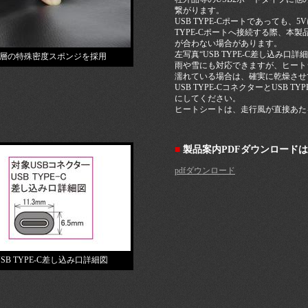
繋がります。
USB TYPE-Cポートであっても、
TYPE-Cポートへ接続する際、本製品
が合わない場合があります。
左写真“USB TYPE-C差し込み
2層の特殊密度スポンジを採用
雨や雪にも対応できますが、ヒート
濡れている場合は、確実に乾燥させ
USB TYPE-CコネクターとUSB
にしてください。
ヒートシートは、走行風が直接あた
■
製品案内PDFダウンロードはこ
pdfダウンロード
USB TYPE-C差し込み口詳細図