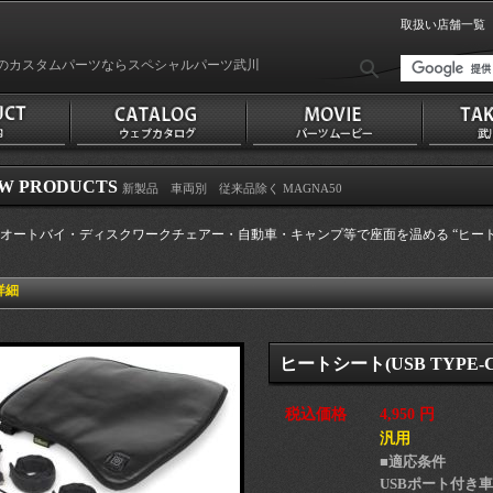
取扱い店舗一覧
のカスタムパーツならスペシャルパーツ武川
W PRODUCTS
新製品 車両別 従来品除く MAGNA50
オートバイ・ディスクワークチェアー・自動車・キャンプ等で座面を温める “ヒートシート(
詳細
ヒートシート(USB TYPE-C
税込価格
4,950 円
汎用
■適応条件
USBポート付き車 P