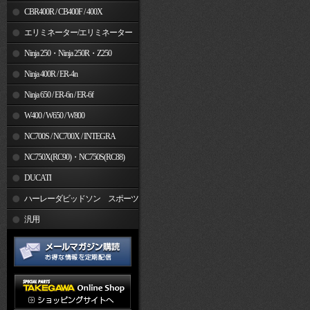
CBR400R / CB400F / 400X
エリミネーター/エリミネーター
SE
Ninja 250・Ninja 250R・Z250
Ninja 400R / ER-4n
Ninja 650 / ER-6n / ER-6f
W400 / W650 / W800
NC700S / NC700X / INTEGRA
NC750X(RC90)・NC750S(RC88)
DUCATI
ハーレーダビッドソン スポーツ
スター
汎用