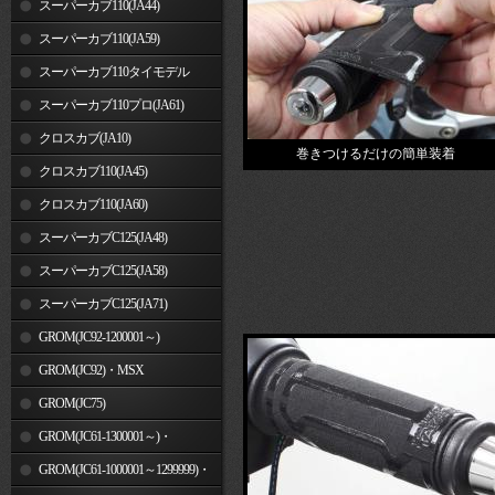
スーパーカブ110(JA44)
スーパーカブ110(JA59)
スーパーカブ110タイモデル
(MLHJA56)
スーパーカブ110プロ(JA61)
クロスカブ(JA10)
巻きつけるだけの簡単装着
クロスカブ110(JA45)
クロスカブ110(JA60)
スーパーカブC125(JA48)
スーパーカブC125(JA58)
スーパーカブC125(JA71)
GROM(JC92-1200001～)
GROM(JC92)・MSX
GROM(MLHJC92)
GROM(JC75)
GROM(JC61-1300001～)・
MSX125SF
GROM(JC61-1000001～1299999)・