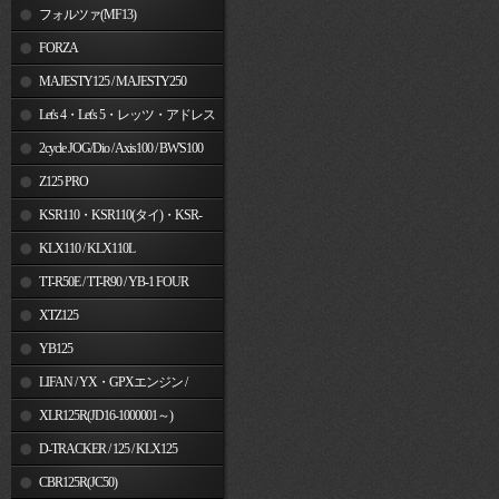
フォルツァ(MF13)
FORZA
MAJESTY125 / MAJESTY250
Let's 4・Let's 5・レッツ・アドレス
V50
2cycle JOG/Dio / Axis100 / BW'S100
Z125 PRO
KSR110・KSR110(タイ)・KSR-
I/II・KSR PRO
KLX110 / KLX110L
TT-R50E / TT-R90 / YB-1 FOUR
XTZ125
YB125
LIFAN / YX・GPXエンジン /
Jincheng
XLR125R(JD16-1000001～)
D-TRACKER / 125 / KLX125
CBR125R(JC50)