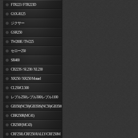
FTR223 / FTR223D
GSX-R125
ジクサー
GSR250
TW200E / TW225
セロー250
SR400
CB223S / SL230 / XL230
XR250 / XR250 Motard
CL250/CL500
レブル250/レブル500/レブル1100
GB350(NC59)/GB350S(NC59)/GB350C(NC64)
CBR250R(MC41)
CB250F(MC43)
CRF250L/CRF250 RALLY/CRF250M