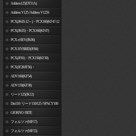
Address125(DT11A)
Address V125 / Address V125S
PCX(JK05-12～)・PCX160(KF47-12
～)
PCX(JK05)・PCX160(KF47)
PCX e:HEV(JK06)
PCX HYBRID(JF84)
PCX(JF81)・PCX150(KF30)
PCX(JF28/JF56)・
PCX150(KF12/KF18)
ADV160(KF54)
ADV150(KF38)
リード125(JK12)
Dio110 / リード110/125 / SPACY100
GIORNO / BITE
フォルツァ(MF17)
フォルツァ(MF15)