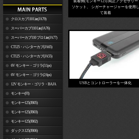
装着例(モンキー125) 純正アクセサリー
ソケット、 シガーチャージャーを使用
て装着
クロスカブ110 Lite(JA79)
スーパーカブ110 Lite(JA76)
スーパーカブ110 プロ Lite(JA77)
CT125・ハンターカブ(JA65)
CT125・ハンターカブ(JA55)
6V モンキー・ゴリラ(3.1ps)
6V モンキー・ゴリラ(2.6ps)
USBとコントローラーを一体化
12V モンキー・ゴリラ・BAJA
モンキー(FI)
モンキー125(JB05)
モンキー125(JB03)
モンキー125(JB02)
ダックス125(JB06)