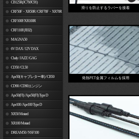
MSX125
CB125R(JC79/JC91)
滑りを防止するラバーを接着
CRF50F・XR50R / CRF70F・XR70R
CRF100F/XR100R
CRF110F(JE02)
MAGNA50
6V DAX / 12V DAX
Chaly / JAZZ / GAG
CD50 / CL50
Ape50(キャブレター車) / CB50
発熱PET金属フィルムを採用
CD90 / CD90エンジン
Ape50(FI) / Ape50(FI) Type D
Ape100 / Ape100 Type D
XR50 Motard
XR100 Motard
DREAM50 / NSF100