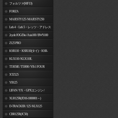
フォルツァ(MF13)
FORZA
MAJESTY125 / MAJESTY250
Let's 4・Let's 5・レッツ・アドレス
V50
2cycle JOG/Dio / Axis100 / BW'S100
Z125 PRO
KSR110・KSR110(タイ)・KSR-
I/II・KSR PRO
KLX110 / KLX110L
TT-R50E / TT-R90 / YB-1 FOUR
XTZ125
YB125
LIFAN / YX・GPXエンジン /
Jincheng
XLR125R(JD16-1000001～)
D-TRACKER / 125 / KLX125
CBR125R(JC50)