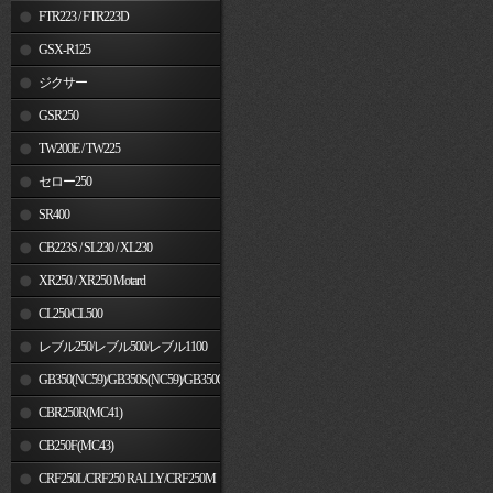
FTR223 / FTR223D
GSX-R125
ジクサー
GSR250
TW200E / TW225
セロー250
SR400
CB223S / SL230 / XL230
XR250 / XR250 Motard
CL250/CL500
レブル250/レブル500/レブル1100
GB350(NC59)/GB350S(NC59)/GB350C(NC64)
CBR250R(MC41)
CB250F(MC43)
CRF250L/CRF250 RALLY/CRF250M