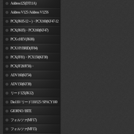
Address125(DT11A)
Address V125 / Address V125S
PCX(JK05-12～)・PCX160(KF47-12
～)
PCX(JK05)・PCX160(KF47)
PCX e:HEV(JK06)
PCX HYBRID(JF84)
PCX(JF81)・PCX150(KF30)
PCX(JF28/JF56)・
PCX150(KF12/KF18)
ADV160(KF54)
ADV150(KF38)
リード125(JK12)
Dio110 / リード110/125 / SPACY100
GIORNO / BITE
フォルツァ(MF17)
フォルツァ(MF15)