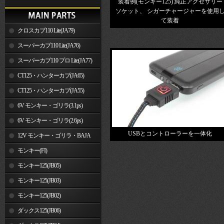
装着例(モンキー125) 純正アクセサリー
ソケット、 シガーチャージャーを使用
て装着
クロスカブ110 Lite(JA79)
スーパーカブ110 Lite(JA76)
スーパーカブ110 プロ Lite(JA77)
CT125・ハンターカブ(JA65)
CT125・ハンターカブ(JA55)
6V モンキー・ゴリラ(3.1ps)
6V モンキー・ゴリラ(2.6ps)
USBとコントローラーを一体化
12V モンキー・ゴリラ・BAJA
モンキー(FI)
モンキー125(JB05)
モンキー125(JB03)
モンキー125(JB02)
ダックス125(JB06)