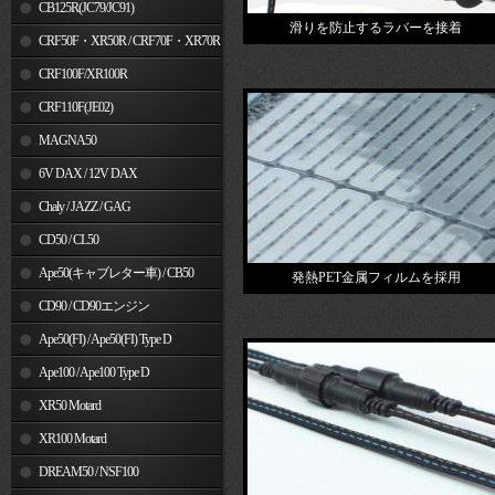
MSX125
CB125R(JC79/JC91)
滑りを防止するラバーを接着
CRF50F・XR50R / CRF70F・XR70R
CRF100F/XR100R
CRF110F(JE02)
MAGNA50
6V DAX / 12V DAX
Chaly / JAZZ / GAG
CD50 / CL50
Ape50(キャブレター車) / CB50
発熱PET金属フィルムを採用
CD90 / CD90エンジン
Ape50(FI) / Ape50(FI) Type D
Ape100 / Ape100 Type D
XR50 Motard
XR100 Motard
DREAM50 / NSF100