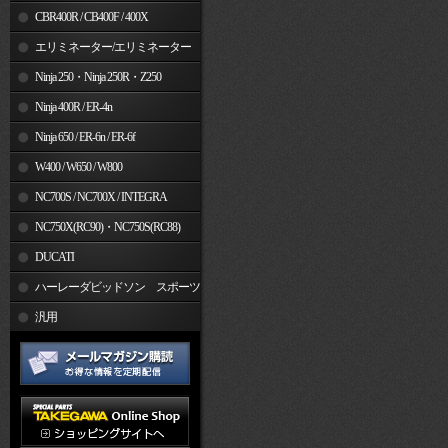
CBR400R / CB400F / 400X
エリミネーター/エリミネーター
SE
Ninja 250・Ninja 250R・Z250
Ninja 400R / ER-4n
Ninja 650 / ER-6n / ER-6f
W400 / W650 / W800
NC700S / NC700X / INTEGRA
NC750X(RC90)・NC750S(RC88)
DUCATI
ハーレーダビッドソン スポーツ
スター
汎用