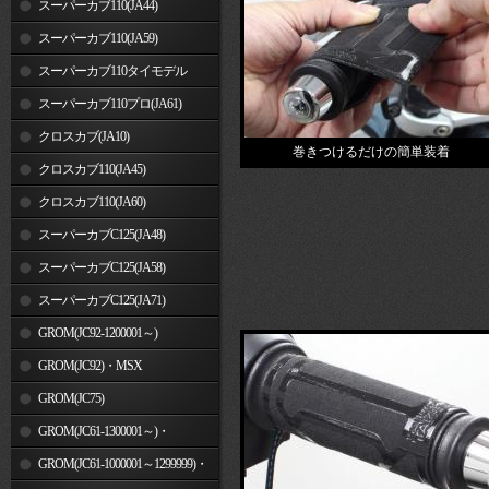
スーパーカブ110(JA44)
スーパーカブ110(JA59)
スーパーカブ110タイモデル
(MLHJA56)
スーパーカブ110プロ(JA61)
クロスカブ(JA10)
巻きつけるだけの簡単装着
クロスカブ110(JA45)
クロスカブ110(JA60)
スーパーカブC125(JA48)
スーパーカブC125(JA58)
スーパーカブC125(JA71)
GROM(JC92-1200001～)
GROM(JC92)・MSX
GROM(MLHJC92)
GROM(JC75)
GROM(JC61-1300001～)・
MSX125SF
GROM(JC61-1000001～1299999)・