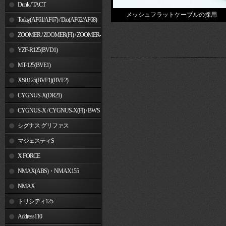
Dunk / TACT
メッシュフラットケーブルの採用
Today(AF61/AF67) / Dio(AF62/AF68)
ZOOMER / ZOOMER(FI) / ZOOMER-
X
YZF-R125(BVD1)
MT-125(BVE1)
XSR125(BVF1)(BVF2)
CYGNUS-X(DR21)
CYGNUS-X / CYGNUS-X(FI) / BW'S
125
シグナス グリファス
マジェスティS
X FORCE
NMAX(ABS)・NMAX155
NMAX
トリシティ125
Address110