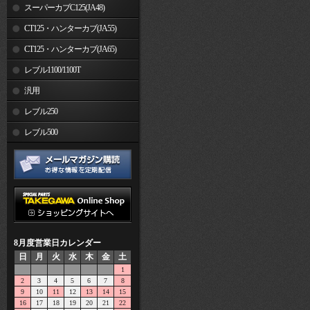
スーパーカブC125(JA48)
CT125・ハンターカブ(JA55)
CT125・ハンターカブ(JA65)
レブル1100/1100T
汎用
レブル250
レブル500
8月度営業日カレンダー
日
月
火
水
木
金
土
1
2
3
4
5
6
7
8
9
10
11
12
13
14
15
16
17
18
19
20
21
22