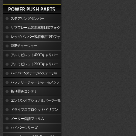
ステアリングダンパー
サブフレーム装着車用LEDフォグ
ランプ
レッグバンパー装着車用LEDフォ
グランプ
USBチャージャー
アルミビレット4POTキャリパー
関連製品
アルミビレット2POTキャリパー
関連製品
ハイパーSステージ/Sステージα
バッテリーチャージャー&メンテ
ナー
折り畳みコンテナ
エンジンオプショナルパーツ一覧
ドライブスプロケット/ドリブン
スプロケット
メーター保護フィルム
ハイパーシリーズ