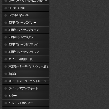
スーパーヘッド4V+Rコンボキッ
ト
CL250・CL500
レブル250(MC49)
50周年TシャツC/グレー
50周年TシャツC/ブラック
50周年TシャツB/グレー
50周年TシャツB/ブラック
50周年TシャツA/ブラック
マフラー種類別一覧
東京モーターサイクルショー展示
車両
English
スピードメーターコントローラー
ライトボアアップキット
ミラー
ヘルメットホルダー