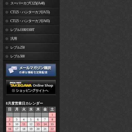
スーパーカブC125(JA48)
CT125・ハンターカブ(JA55)
CT125・ハンターカブ(JA65)
レブル1100/1100T
汎用
レブル250
レブル500
8月度営業日カレンダー
日
月
火
水
木
金
土
1
2
3
4
5
6
7
8
9
10
11
12
13
14
15
16
17
18
19
20
21
22