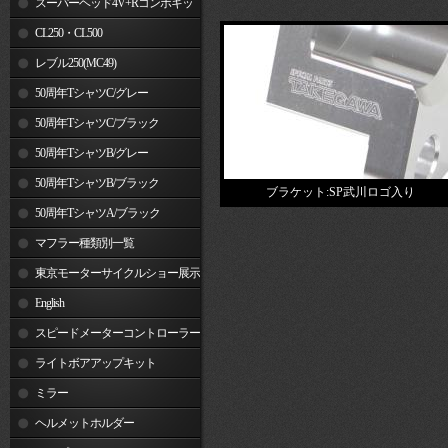
スーパーヘッド4V+Rコンボキッ
ト
CL250・CL500
レブル250(MC49)
50周年TシャツC/グレー
50周年TシャツC/ブラック
50周年TシャツB/グレー
50周年TシャツB/ブラック
ブラケット:SP武川ロゴ入り
50周年TシャツA/ブラック
マフラー種類別一覧
東京モーターサイクルショー展示
車両
English
スピードメーターコントローラー
ライトボアアップキット
ミラー
ヘルメットホルダー