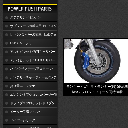
ステアリングダンパー
サブフレーム装着車用LEDフォグ
ランプ
レッグバンパー装着車用LEDフォ
グランプ
USBチャージャー
アルミビレット4POTキャリパー
関連製品
アルミビレット2POTキャリパー
関連製品
ハイパーSステージ/Sステージα
バッテリーチャージャー&メンテ
ナー
折り畳みコンテナ
モンキー・ゴリラ・モンキー(FI) SP武川
製Φ30フロントフォーク同時装着
エンジンオプショナルパーツ一覧
ドライブスプロケット/ドリブン
スプロケット
メーター保護フィルム
ハイパーシリーズ