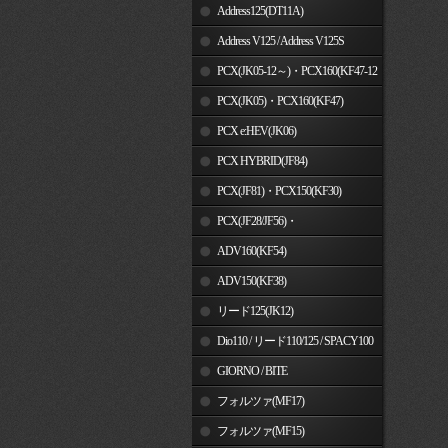
Address125(DT11A)
Address V125 / Address V125S
PCX(JK05-12～)・PCX160(KF47-12
～)
PCX(JK05)・PCX160(KF47)
PCX e:HEV(JK06)
PCX HYBRID(JF84)
PCX(JF81)・PCX150(KF30)
PCX(JF28/JF56)・
PCX150(KF12/KF18)
ADV160(KF54)
ADV150(KF38)
リード125(JK12)
Dio110 / リード110/125 / SPACY100
GIORNO / BITE
フォルツァ(MF17)
フォルツァ(MF15)