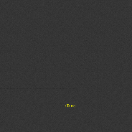
↑To top