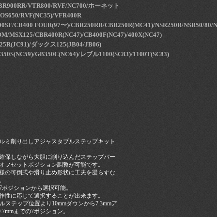
R900RR/VTR800/RVF/NC700/ホーネット
OS650/RVF(NC35)/VFR400R
0SF/CB400 FOUR(97〜)/CBR250RR/CBR250R(MC41)/NSR250R/NSR50/80/N
M/MSX125/CBR400R(NC47)/CB400F(NC47)/400X(NC47)
5R(JC91)/ダックス125(JB04/JB06)
350S(NC59)/GB350C(NC64)/レブル1100(SC83)/1100T(SC83)
ルミ削り出しアジャスタブルステップキット
確保しながら大胆に削り込んだステップバー
オフセットポジション調整が可能です。
様の可倒式や滑り止め形状に工夫を凝らすな
。
7ポジションから選択可能。
作性に応じて選択することが出来ます。
マルステップ位置より10mmダウンから7.3mmア
0.7mmまでの7ポジション。