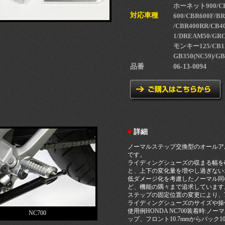
ホーネット900/CB
対応車種
600/CBR600F/BR
/CBR400RR/CB40
1/DREAM50/GRO
モンキー125/CB12
GB350(NC59)/GB
品番
06-13-0094
■
詳細
ノーマルステップ交換型のオールア
です。
ライディングシューズの収まる幅を
と、上下の変化量を増やし過ぎない
低ダメージ化を考慮したノーマル同
ど、機能の隅々まで追求しています
ステップの固定位置の変更により、
ライディングシューズのサイズや操
使用例HONDA NC700装着時:ノー
NC700
ップ、フロント10.7mmからバック1