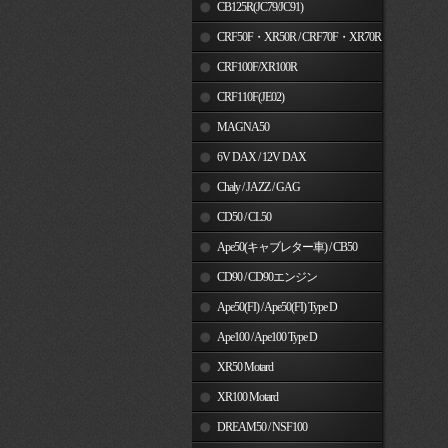
MSX125
CB125R(JC79/JC91)
CRF50F・XR50R / CRF70F・XR70R
CRF100F/XR100R
CRF110F(JE02)
MAGNA50
6V DAX / 12V DAX
Chaly / JAZZ / GAG
CD50 / CL50
Ape50(キャブレター車) / CB50
CD90 / CD90エンジン
Ape50(FI) / Ape50(FI) Type D
Ape100 / Ape100 Type D
XR50 Motard
XR100 Motard
DREAM50 / NSF100