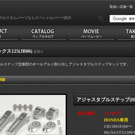
取扱い店舗一覧
のカスタムパーツならスペシャルパーツ武川
クス125(JB06)
足回り
ルステップ交換型のオールアルミ削り出しアジャスタブルステップキットです。
詳細
アジャスタブルステップ(HO
税込価格
21,780 円
HONDA車用
CB1300SF(98〜
08)/X4/STX1300