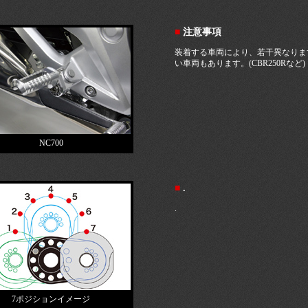
■
注意事項
装着する車両により、若干異なりま
い車両もあります。(CBR250Rなど)
NC700
■
.
.
7ポジションイメージ