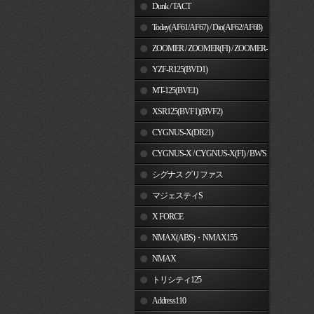
Dunk / TACT
Today(AF61/AF67) / Dio(AF62/AF68)
ZOOMER / ZOOMER(FI) / ZOOMER-
X
YZF-R125(BVD1)
MT-125(BVE1)
XSR125(BVF1)(BVF2)
CYGNUS-X(DR21)
CYGNUS-X / CYGNUS-X(FI) / BW'S
125
シグナス グリファス
マジェスティS
X FORCE
NMAX(ABS)・NMAX155
NMAX
トリシティ125
Address110