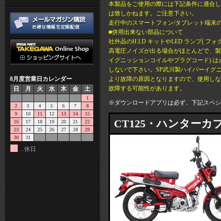
本製品をご使用の際には下記条件に適合し
は致しかねます。ご注意下さい。
走行中のスマートフォン/タブレット端末
■併用出来ない部品について
社外品のH.I.D キットやLED ランプ( 
高電圧ノイズが出る場合がほとんどで、製
イグニッションコイルやプラグコード) 
しないで下さい。SP武川製ハイパーイグ
8月度営業日カレンダー
より故障の原因となりますので、使用しな
故障する可能性があります。
日
月
火
水
木
金
土
1
※ダウンロードアプリは必ず、下記スペシ
2
3
4
5
6
7
8
9
10
11
12
13
14
15
CT125・ハンターカブ
16
17
18
19
20
21
22
23
24
25
26
27
28
29
30
31
…休日