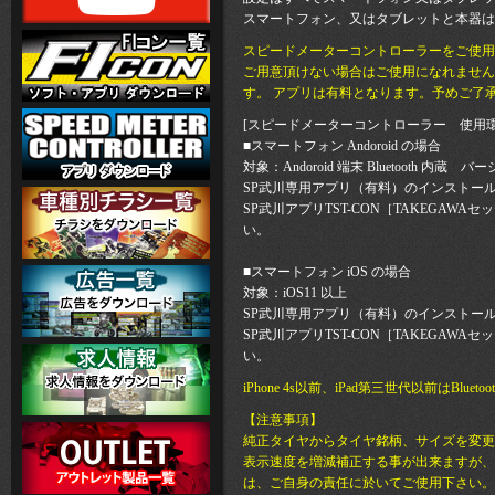
スマートフォン、又はタブレットと本器はB
スピードメーターコントローラーをご使用
ご用意頂けない場合はご使用になれません
す。 アプリは有料となります。予めご了
[スピードメーターコントローラー 使用環
■スマートフォン Andoroid の場合
対象：Andoroid 端末 Bluetooth 内蔵 バ
SP武川専用アプリ（有料）のインストールには
SP武川アプリTST-CON［TAKEGA
い。
■スマートフォン iOS の場合
対象：iOS11 以上
SP武川専用アプリ（有料）のインストール及
SP武川アプリTST-CON［TAKEGA
い。
iPhone 4s以前、iPad第三世代以前は
【注意事項】
純正タイヤからタイヤ銘柄、サイズを変更
表示速度を増減補正する事が出来ますが、
は、ご自身の責任に於いてご使用下さい。