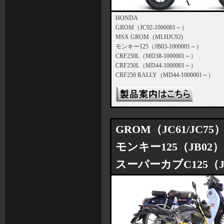
HONDA
GROM（JC92-1000001～）
MSX GROM（MLHJC92)
モンキー125（JB03-1000001～）
CRF250L（MD38-1000001～）
CRF250L（MD44-1000001～）
CRF250 RALLY（MD44-1000001～）
GROM（JC61/JC75）
モンキー125（JB02
スーパーカブC125（J