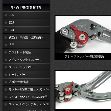
2026
2025
2024
新製品 車両別 従来品除く
汎用
アウトレット製品
アジャストレバー(6段階調整)
スペシャルプライスパーツ
スーパーヘッド4V+R
シートカバー
温度計/空燃比計
モンキー125(JB02)用エンジンパー
ツ
GROM・MSX125・MSX125SF用
エンジンパーツ
スペシャルクラッチキット TYPE-