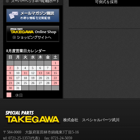
R
スーパーヘッド4V+R(5軸ポート
可倒式を採用
加工)
8月度営業日カレンダー
日
月
火
水
木
金
土
1
2
3
4
5
6
7
8
9
10
11
12
13
14
15
16
17
18
19
20
21
22
23
24
25
26
27
28
29
30
31
…休日
株式会社 スペシャルパーツ武川
〒584-0069 大阪府富田林市錦織東3丁目5-16
tel: 0721-25-1357(代表) fax: 0721-24-5059