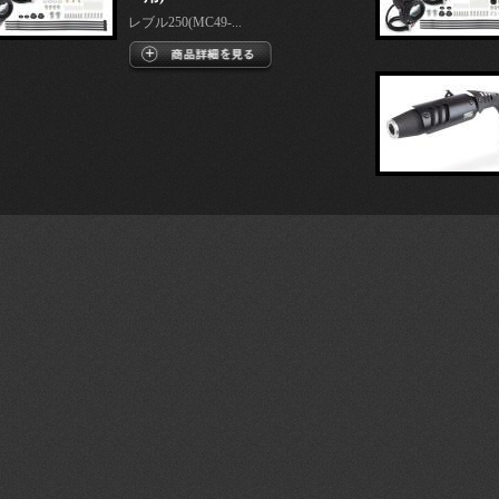
レブル250(MC49-...