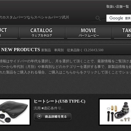
取扱い店舗一覧
のカスタムパーツならスペシャルパーツ武川
NEW PRODUCTS
新製品 車両別 従来品除く CL250/CL500
品情報はサイドバーの年代を選択し、月を選択して頂くことで、最新情報をご覧頂け
ドバーから年代別（月別）や車両別などのカテゴリーを選択する事で、新製品情報を
された製品をご購入される場合、ご購入はこちらからをクリックして頂くことでショ
。
ヒートシート(USB TYPE-C)
汎用 ■適応条件 U...