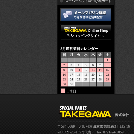
R
スーパーヘッド4V+R(5軸ポート
加工)
8月度営業日カレンダー
日
月
火
水
木
金
土
1
2
3
4
5
6
7
8
9
10
11
12
13
14
15
16
17
18
19
20
21
22
23
24
25
26
27
28
29
30
31
…休日
株式会社 
〒584-0069 大阪府富田林市錦織東3丁目5-16
tel: 0721-25-1357(代表) fax: 0721-24-5059