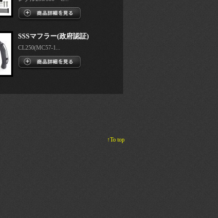
SSSマフラー(政府認証)
CL250(MC57-1...
↑To top