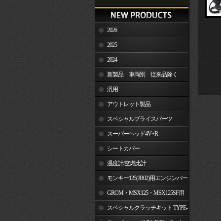
2026
2025
2024
新製品 車両別 従来品除く
汎用
アウトレット製品
スペシャルプライスパーツ
スーパーヘッド4V+R
シートカバー
温度計/空燃比計
モンキー125(JB02)用エンジンパー
ツ
GROM・MSX125・MSX125SF用
エンジンパーツ
スペシャルクラッチキット TYPE-