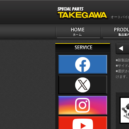
オートバイ
■新製
■サイ
■選択
けます