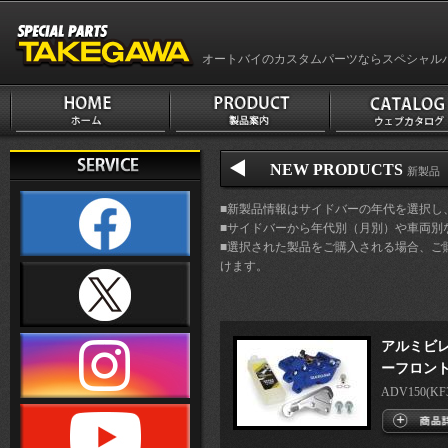
オートバイのカスタムパーツならスペシャル
NEW PRODUCTS
新製品 
■新製品情報はサイドバーの年代を選択し
■サイドバーから年代別（月別）や車両別
■選択された製品をご購入される場合、ご
けます。
アルミビレ
ーフロント
ADV150(KF38