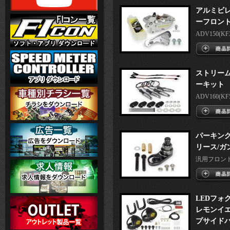
アルミビレ
ーフロント
ADV150(KF38
ストリーム
ーキット
ADV160(KF54
パーキング
リース/ガ
汎用フロント
LEDフォグ
レモンイエ
プサイド