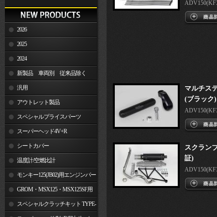
ADV150(KF38
2026
2025
2024
新製品 車両別 従来品除く
汎用
マルチス
(ブラック)
アウトレット製品
ADV150(KF38
スペシャルプライスパーツ
スーパーヘッド4V+R
シートカバー
スクランブ
証)
温度計/空燃比計
ADV150(KF
モンキー125(JB02)用エンジンパー
ツ
GROM・MSX125・MSX125SF用
エンジンパーツ
スペシャルクラッチキット TYPE-