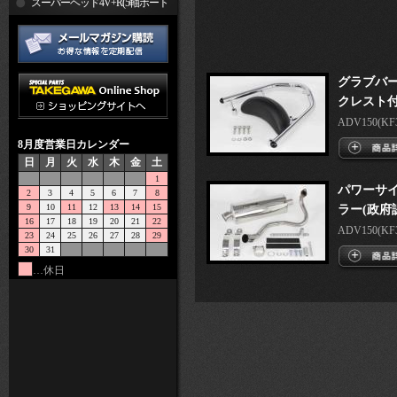
R
スーパーヘッド4V+R(5軸ポート
加工)
グラブバー
クレスト付
ADV150(KF
8月度営業日カレンダー
日
月
火
水
木
金
土
1
パワーサ
2
3
4
5
6
7
8
9
10
11
12
13
14
15
ラー(政府
16
17
18
19
20
21
22
ADV150(KF
23
24
25
26
27
28
29
30
31
…休日