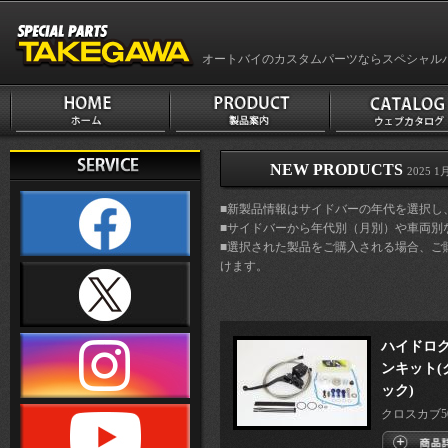
オートバイのカスタムパーツならスペシャル
NEW PRODUCTS
2025 1月
■新製品情報はサイドバーの年代を選択し
■サイドバーから年代別（月別）や車両別
■選択された製品をご購入される場合、ご
けます。
ハイドロ
ンキット(
ック)
クロスカブ50(