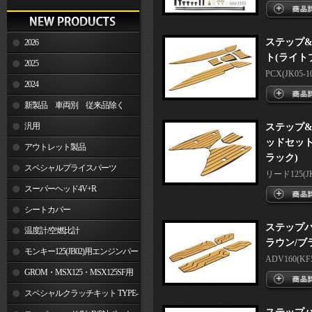
ステップ
2026
ト(ライト
2025
PCX(JK05-10
2024
新製品 車両別 従来品除く
汎用
ステップ
ッドセット
アウトレット製品
ラック)
スペシャルプライスパーツ
リード125(JK1
スーパーヘッド4V+R
シートカバー
ステップパ
温度計/空燃比計
ラウン/ブ
モンキー125(JB02)用エンジンパー
ADV160(KF54
ツ
GROM・MSX125・MSX125SF用
エンジンパーツ
スペシャルクラッチキット TYPE-