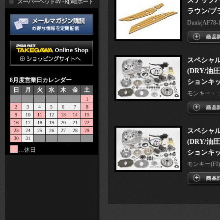
ステップパ
R
スーパーヘッド4V+R(5軸ポート
ラウン/ブ
加工)
Dunk(AF78-1
スペシャル
(DRY/油
8月度営業日カレンダー
ションキ
日
月
火
水
木
金
土
モンキー・ゴリ
1
2
3
4
5
6
7
8
9
10
11
12
13
14
15
16
17
18
19
20
21
22
スペシャル
23
24
25
26
27
28
29
30
31
(DRY/油
…休日
ションキ
モンキー(FI) 