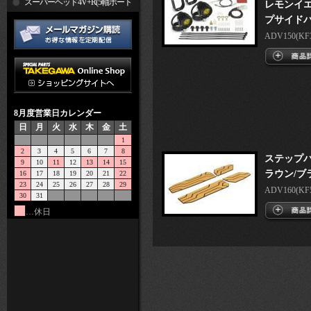
R
スーパーヘッド4V+R(5軸ポート
レモンイエ
プサイド
加工)
ADV150(KF38
8月度営業日カレンダー
日
月
火
水
木
金
土
1
2
3
4
5
6
7
8
ステップパ
9
10
11
12
13
14
15
ラウン/ブ
16
17
18
19
20
21
22
23
24
25
26
27
28
29
ADV160(KF54
30
31
…休日