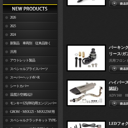
2026
2025
2024
新製品 車両別 従来品除く
パーキング
汎用
リース/ガ
アウトレット製品
汎用フロント
スペシャルプライスパーツ
スーパーヘッド4V+R
ハイパース
シートカバー
認証)
温度計/空燃比計
ADV160 8B
モンキー125(JB02)用エンジンパー
ツ
GROM・MSX125・MSX125SF用
エンジンパーツ
スペシャルクラッチキット TYPE-
LEDフォグ