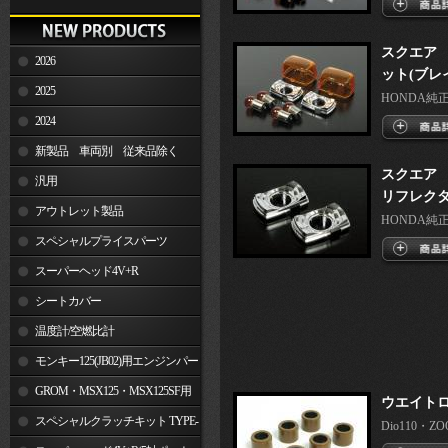
スクエア
2026
ット(ブレ
2025
HONDA純正
2024
新製品 車両別 従来品除く
スクエア
汎用
リフレク
アウトレット製品
HONDA純正
スペシャルプライスパーツ
スーパーヘッド4V+R
シートカバー
温度計/空燃比計
モンキー125(JB02)用エンジンパー
ツ
GROM・MSX125・MSX125SF用
ウエイトロー
エンジンパーツ
スペシャルクラッチキット TYPE-
Dio110・ZOO