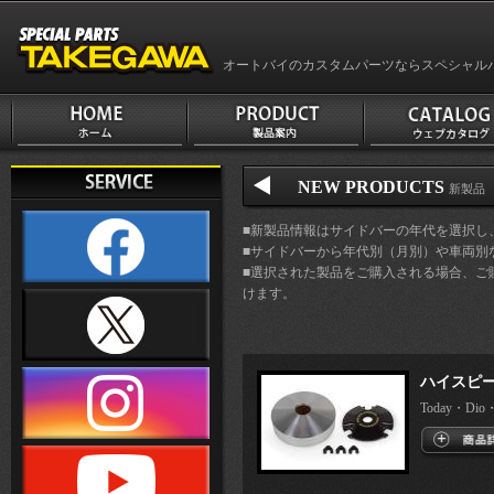
オートバイのカスタムパーツならスペシャル
NEW PRODUCTS
新製品 車
■新製品情報はサイドバーの年代を選択し
■サイドバーから年代別（月別）や車両別
■選択された製品をご購入される場合、ご
けます。
ハイスピ
Today・Dio・