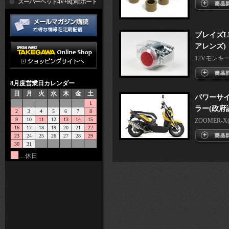
R
スーパーヘッド4V+R(5軸ポート
加工)
ブレイズL
アレンズ)
12Vモンキー・
8月度営業日カレンダー
日
月
火
水
木
金
土
パワーサ
1
ラー(政府
2
3
4
5
6
7
8
9
10
11
12
13
14
15
ZOOMER-X
16
17
18
19
20
21
22
23
24
25
26
27
28
29
30
31
…休日