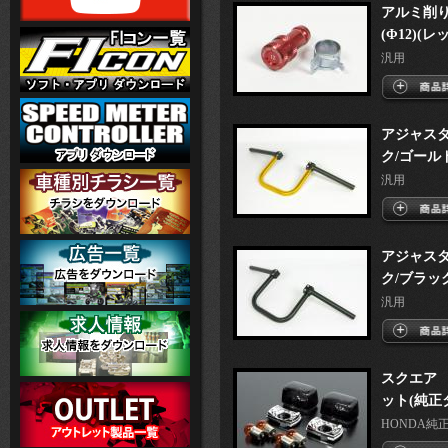
アルミ削
(Φ12)(レ
汎用
アジャスタ
ク/ゴール
汎用
アジャスタ
ク/ブラッ
汎用
スクエア
ット(純正
HONDA純正