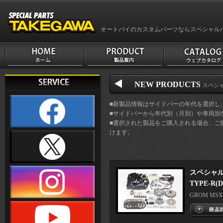
オートバイのカスタムパーツならスペシャル
NEW PRODUCTS
スペシャ
■新製品情報はサイドバーの年代を選択し
■サイドバーから年代別（月別）や車両別
■選択された製品をご購入される場合、ご
けます。
スペシャ
TYPE-R(
GROM MSX1