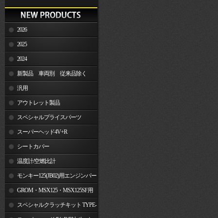
2026
2025
2024
新製品 車両別 従来品除く
汎用
アウトレット製品
スペシャルプライスパーツ
スーパーヘッド4V+R
シートカバー
温度計/空燃比計
モンキー125(JB02)用エンジンパー
ツ
GROM・MSX125・MSX125SF用
エンジンパーツ
スペシャルクラッチキット TYPE-