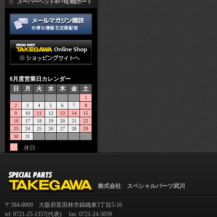
R
スーパーヘッド4V+R(5軸ポート
加工)
8月度営業日カレンダー
日
月
火
水
木
金
土
1
2
3
4
5
6
7
8
9
10
11
12
13
14
15
16
17
18
19
20
21
22
23
24
25
26
27
28
29
30
31
…休日
株式会社 スペシャルパーツ武川
〒584-0069 大阪府富田林市錦織東3丁目5-16
tel: 0721-25-1357(代表) fax: 0721-24-5059