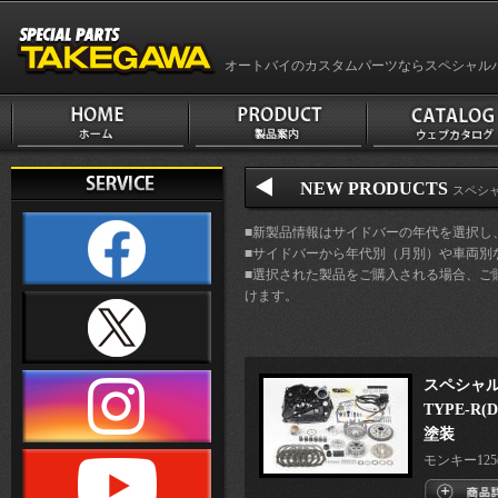
オートバイのカスタムパーツならスペシャル
NEW PRODUCTS
スペシャ
■新製品情報はサイドバーの年代を選択し
■サイドバーから年代別（月別）や車両別
■選択された製品をご購入される場合、ご
けます。
スペシャ
TYPE-R
塗装
モンキー125(J