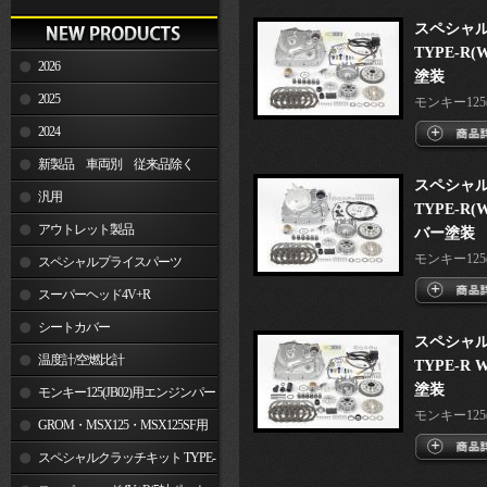
スペシャ
TYPE-R
2026
塗装
2025
モンキー125(J
2024
新製品 車両別 従来品除く
スペシャ
汎用
TYPE-R
アウトレット製品
バー塗装
モンキー125(J
スペシャルプライスパーツ
スーパーヘッド4V+R
シートカバー
スペシャ
温度計/空燃比計
TYPE-R
塗装
モンキー125(JB02)用エンジンパー
モンキー125(
ツ
GROM・MSX125・MSX125SF用
エンジンパーツ
スペシャルクラッチキット TYPE-