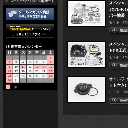
R
スーパーヘッド4V+R(5軸ポート
スペシャ
TYPE-R
加工)
バー塗装
モンキー125(
スペシャ
8月度営業日カレンダー
ト(油圧式)
日
月
火
水
木
金
土
モンキー125(
1
2
3
4
5
6
7
8
9
10
11
12
13
14
15
16
17
18
19
20
21
22
23
24
25
26
27
28
29
オイルフィ
30
31
ット付き)
…休日
GROM・MSX