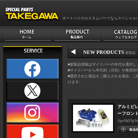
オートバイのカスタムパーツならスペシャル
NEW PRODUCTS
新製品 
■新製品情報はサイドバーの年代を選択し
■サイドバーから年代別（月別）や車両別
■選択された製品をご購入される場合、ご
けます。
アルミビレ
ーフロント
Ape50(FI)(AC