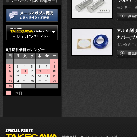
(シルバー)
R
スーパーヘッド4V+R(5軸ポート
モンキー・A
加工)
アルミ削
カバー(ブ
ホンダミニ
8月度営業日カレンダー
日
月
火
水
木
金
土
1
2
3
4
5
6
7
8
9
10
11
12
13
14
15
16
17
18
19
20
21
22
23
24
25
26
27
28
29
30
31
…休日