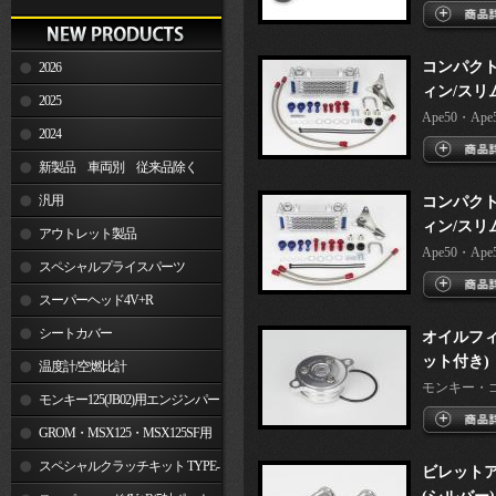
コンパクト
2026
ィン/スリ
2025
Ape50・Ape50
2024
新製品 車両別 従来品除く
汎用
コンパクト
ィン/スリ
アウトレット製品
Ape50・Ape50
スペシャルプライスパーツ
スーパーヘッド4V+R
シートカバー
オイルフィ
ット付き)
温度計/空燃比計
モンキー・ゴリ
モンキー125(JB02)用エンジンパー
ツ
GROM・MSX125・MSX125SF用
エンジンパーツ
スペシャルクラッチキット TYPE-
ビレット