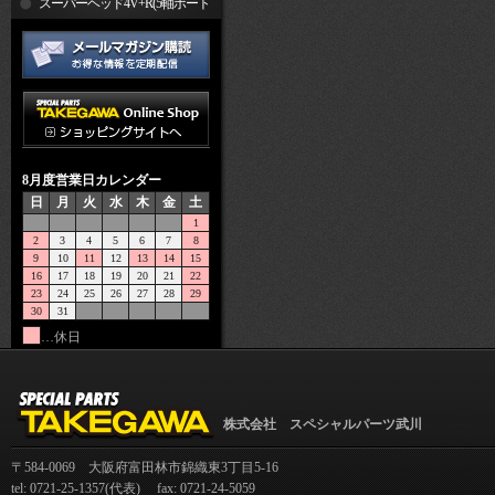
R
スーパーヘッド4V+R(5軸ポート
加工)
8月度営業日カレンダー
日
月
火
水
木
金
土
1
2
3
4
5
6
7
8
9
10
11
12
13
14
15
16
17
18
19
20
21
22
23
24
25
26
27
28
29
30
31
…休日
株式会社 スペシャルパーツ武川
〒584-0069 大阪府富田林市錦織東3丁目5-16
tel: 0721-25-1357(代表) fax: 0721-24-5059