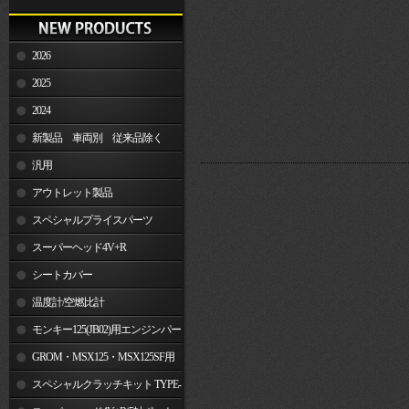
2026
2025
2024
新製品 車両別 従来品除く
汎用
アウトレット製品
スペシャルプライスパーツ
スーパーヘッド4V+R
シートカバー
温度計/空燃比計
モンキー125(JB02)用エンジンパー
ツ
GROM・MSX125・MSX125SF用
エンジンパーツ
スペシャルクラッチキット TYPE-