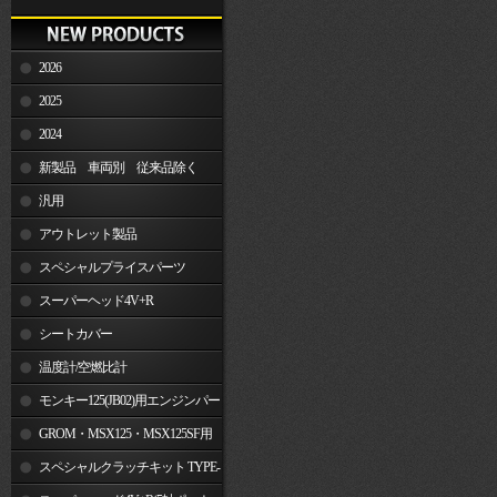
2026
2025
2024
新製品 車両別 従来品除く
汎用
アウトレット製品
スペシャルプライスパーツ
スーパーヘッド4V+R
シートカバー
温度計/空燃比計
モンキー125(JB02)用エンジンパー
ツ
GROM・MSX125・MSX125SF用
エンジンパーツ
スペシャルクラッチキット TYPE-