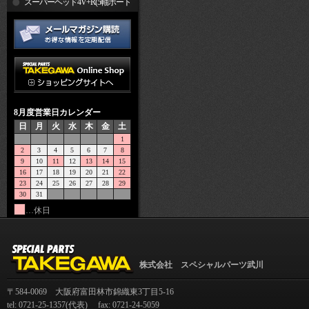
R
スーパーヘッド4V+R(5軸ポート
加工)
8月度営業日カレンダー
日
月
火
水
木
金
土
1
2
3
4
5
6
7
8
9
10
11
12
13
14
15
16
17
18
19
20
21
22
23
24
25
26
27
28
29
30
31
…休日
株式会社 スペシャルパーツ武川
〒584-0069 大阪府富田林市錦織東3丁目5-16
tel: 0721-25-1357(代表) fax: 0721-24-5059