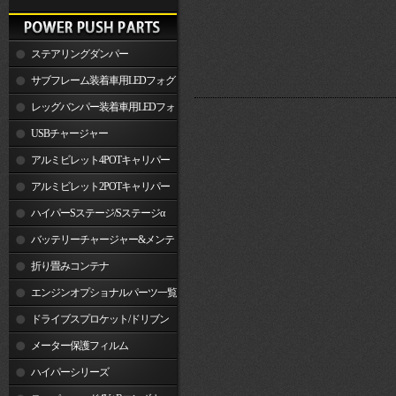
ステアリングダンパー
サブフレーム装着車用LEDフォグ
ランプ
レッグバンパー装着車用LEDフォ
グランプ
USBチャージャー
アルミビレット4POTキャリパー
関連製品
アルミビレット2POTキャリパー
関連製品
ハイパーSステージ/Sステージα
バッテリーチャージャー&メンテ
ナー
折り畳みコンテナ
エンジンオプショナルパーツ一覧
ドライブスプロケット/ドリブン
スプロケット
メーター保護フィルム
ハイパーシリーズ