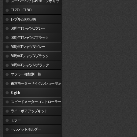
スーパーヘッド4V+Rコンボキッ
ト
CL250・CL500
レブル250(MC49)
50周年TシャツC/グレー
50周年TシャツC/ブラック
50周年TシャツB/グレー
50周年TシャツB/ブラック
50周年TシャツA/ブラック
マフラー種類別一覧
東京モーターサイクルショー展示
車両
English
スピードメーターコントローラー
ライトボアアップキット
ミラー
ヘルメットホルダー