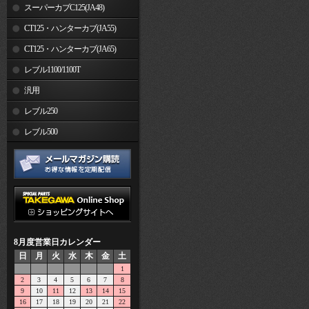
スーパーカブC125(JA48)
CT125・ハンターカブ(JA55)
CT125・ハンターカブ(JA65)
レブル1100/1100T
汎用
レブル250
レブル500
8月度営業日カレンダー
日
月
火
水
木
金
土
1
2
3
4
5
6
7
8
9
10
11
12
13
14
15
16
17
18
19
20
21
22