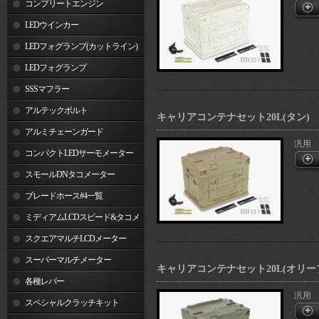
コンプリートエンジン
LEDウインカー
LEDフォグランプ(カットライン)
LEDフォグランプ
SSSマフラー
アルテックボルト
キャリアコンテナセット20L(タン)
アルミチェーンガード
汎用
コンパクトLEDサーモメーター
スモールDNタコメーター
ブレードホース#4一覧
ミディアムLCDスピード&タコメ
ーター
スクエアマルチLCDメーター
スーパーマルチメーター
キャリアコンテナセット20L(オリー
各種レバー
汎用
スペシャルクラッチキット