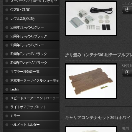
スーパーヘッド4V+Rコンボキッ
CT125
ト
CL250・CL500
レブル250(MC49)
50周年TシャツC/グレー
50周年TシャツC/ブラック
50周年TシャツB/グレー
50周年TシャツB/ブラック
折り畳みコンテナ50L用テーブルプ
50周年TシャツA/ブラック
SP武
マフラー種類別一覧
東京モーターサイクルショー展示
車両
English
スピードメーターコントローラー
ライトボアアップキット
ミラー
キャリアコンテナセット20L(ホワイ
ヘルメットホルダー
汎用