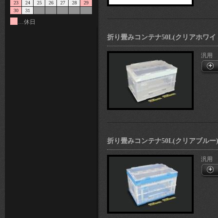
23
24
25
26
27
28
29
30
31
…休日
折り畳みコンテナ50L(クリアホワイ
汎用
折り畳みコンテナ50L(クリアブルー
汎用