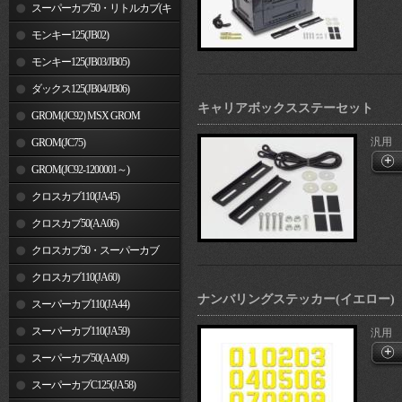
車)
スーパーカブ50・リトルカブ(キ
ャブレター車)
モンキー125(JB02)
モンキー125(JB03/JB05)
ダックス125(JB04/JB06)
キャリアボックスステーセット
GROM(JC92) MSX GROM
汎用
GROM(JC75)
GROM(JC92-1200001～)
クロスカブ110(JA45)
クロスカブ50(AA06)
クロスカブ50・スーパーカブ
50(AA09)/110(JA44)
クロスカブ110(JA60)
ナンバリングステッカー(イエロー)
スーパーカブ110(JA44)
スーパーカブ110(JA59)
汎用
スーパーカブ50(AA09)
スーパーカブC125(JA58)