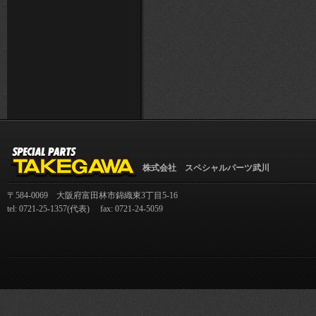
株式会社 スペシャルパーツ武川
〒584-0069 大阪府富田林市錦織東3丁目5-16
tel: 0721-25-1357(代表) fax: 0721-24-5059