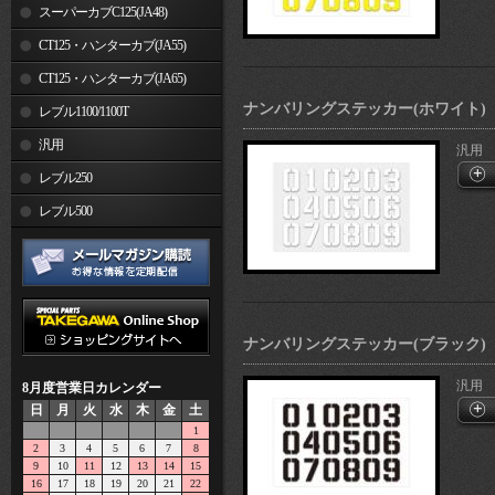
スーパーカブC125(JA48)
CT125・ハンターカブ(JA55)
CT125・ハンターカブ(JA65)
ナンバリングステッカー(ホワイト)
レブル1100/1100T
汎用
汎用
レブル250
レブル500
ナンバリングステッカー(ブラック)
汎用
8月度営業日カレンダー
日
月
火
水
木
金
土
1
2
3
4
5
6
7
8
9
10
11
12
13
14
15
16
17
18
19
20
21
22