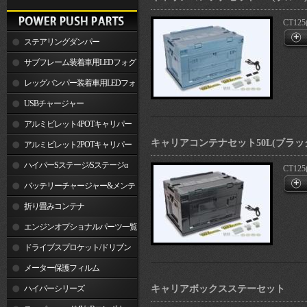
CT125
ステアリングダンパー
サブフレーム装着車用LEDフォグ
ランプ
レッグバンパー装着車用LEDフォ
グランプ
USBチャージャー
アルミビレット4POTキャリパー
キャリアコンテナセット50L(ブラッ
関連製品
アルミビレット2POTキャリパー
関連製品
ハイパーSステージ/Sステージα
CT125
バッテリーチャージャー&メンテ
ナー
折り畳みコンテナ
エンジンオプショナルパーツ一覧
ドライブスプロケット/ドリブン
スプロケット
メーター保護フィルム
ハイパーシリーズ
キャリアボックスステーセット