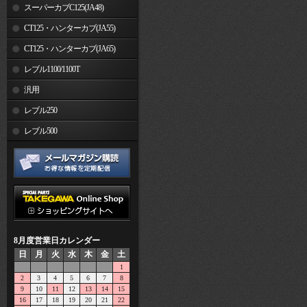
スーパーカブC125(JA48)
CT125・ハンターカブ(JA55)
CT125・ハンターカブ(JA65)
レブル1100/1100T
汎用
レブル250
レブル500
8月度営業日カレンダー
日
月
火
水
木
金
土
1
2
3
4
5
6
7
8
9
10
11
12
13
14
15
16
17
18
19
20
21
22