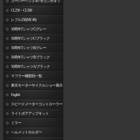
スーパーヘッド4V+Rコンボキッ
ト
CL250・CL500
レブル250(MC49)
50周年TシャツC/グレー
50周年TシャツC/ブラック
50周年TシャツB/グレー
50周年TシャツB/ブラック
50周年TシャツA/ブラック
マフラー種類別一覧
東京モーターサイクルショー展示
車両
English
スピードメーターコントローラー
ライトボアアップキット
ミラー
ヘルメットホルダー