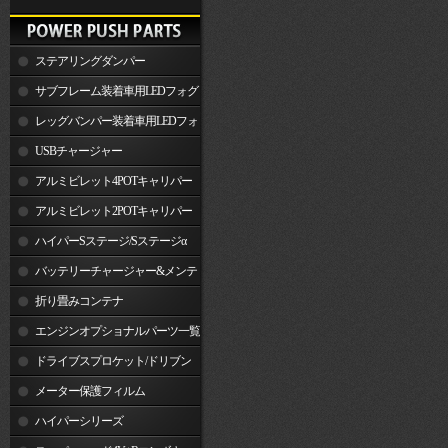
ステアリングダンパー
サブフレーム装着車用LEDフォグ
ランプ
レッグバンパー装着車用LEDフォ
グランプ
USBチャージャー
アルミビレット4POTキャリパー
関連製品
アルミビレット2POTキャリパー
関連製品
ハイパーSステージ/Sステージα
バッテリーチャージャー&メンテ
ナー
折り畳みコンテナ
エンジンオプショナルパーツ一覧
ドライブスプロケット/ドリブン
スプロケット
メーター保護フィルム
ハイパーシリーズ