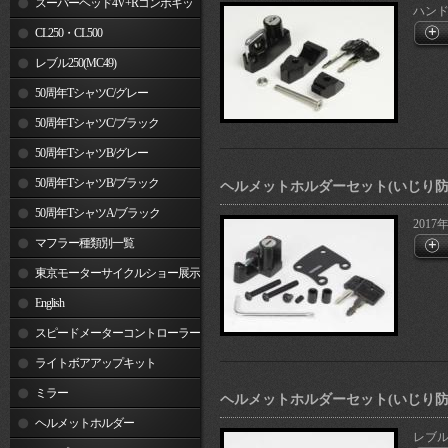
スーパーヘッド4V+Rコンボキッ
ハンド
ト
CL250・CL500
レブル250(MC49)
50周年TシャツC/グレー
50周年TシャツC/ブラック
50周年TシャツB/グレー
50周年TシャツB/ブラック
ヘルメットホルダーセット(いじり防
50周年TシャツA/ブラック
201
マフラー種類別一覧
東京モーターサイクルショー展示
車両
English
スピードメーターコントローラー
ライトボアアップキット
ミラー
ヘルメットホルダーセット(いじり防
ヘルメットホルダー
レブル2