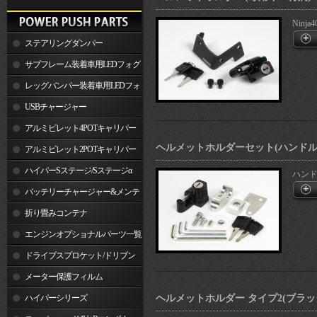
Ninja4
ステアリングダンパー
サブフレーム装着車用LEDフォグ
ランプ
レッグバンパー装着車用LEDフォ
グランプ
USBチャージャー
アルミビレット4POTキャリパー
ヘルメットホルダーセット(ハンドルクラ
関連製品
アルミビレット2POTキャリパー
関連製品
ハイパーSステージ/Sステージα
ハンド
バッテリーチャージャー&メンテ
ナー
折り畳みコンテナ
エンジンオプショナルパーツ一覧
ドライブスプロケット/ドリブン
スプロケット
メーター保護フィルム
ハイパーシリーズ
ヘルメットホルダー タイプ2(ブラック/