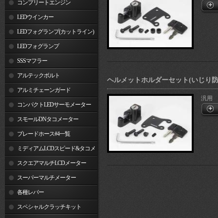
コンプリートエンジン
LEDウインカー
LEDフォグランプ(カットライン)
LEDフォグランプ
SSSマフラー
アルテックボルト
ヘルメットホルダーセット(いじり防
アルミチェーンガード
汎用
コンパクトLEDサーモメーター
スモールDNタコメーター
ブレードホース#4一覧
ミディアムLCDスピード&タコメ
ーター
スクエアマルチLCDメーター
スーパーマルチメーター
各種レバー
スペシャルクラッチキット