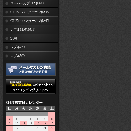
スーパーカブC125(JA48)
CT125・ハンターカブ(JA55)
CT125・ハンターカブ(JA65)
レブル1100/1100T
汎用
レブル250
レブル500
8月度営業日カレンダー
日
月
火
水
木
金
土
1
2
3
4
5
6
7
8
9
10
11
12
13
14
15
16
17
18
19
20
21
22