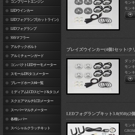
コンプリートエンジン
モンキー1
モンキー
LEDウインカー
LEDフォグランプ(カットライン)
LEDフォグランプ
SSSマフラー
アルテックボルト
ブレイズウインカー(4個1セット/ク
アルミチェーンガード
ダックス
コンパクトLEDサーモメーター
モンキー1
モンキー
スモールDNタコメーター
ブレードホース#4一覧
ミディアムLCDスピード&タコメ
ーター
スクエアマルチLCDメーター
スーパーマルチメーター
LEDフォグランプキット3.0(950)(2
各種レバー
モンキ
スペシャルクラッチキット
GROM