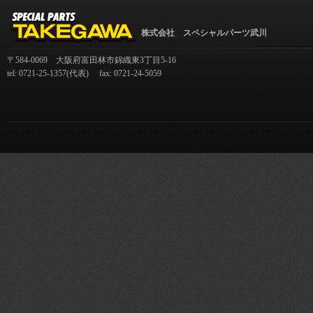
株式会社 スペシャルパーツ武川
〒584-0069 大阪府富田林市錦織東3丁目5-16
tel: 0721-25-1357(代表) fax: 0721-24-5059