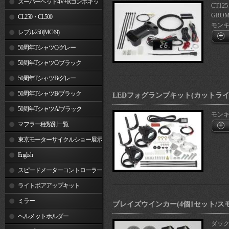
スーパーヘッド4V+Rコンボキッ
CT125
GROM
ト
CL250・CL500
モンキー1
レブル250(MC49)
50周年TシャツC/グレー
50周年TシャツC/ブラック
50周年TシャツB/グレー
50周年TシャツB/ブラック
LEDフォグランプキット(カットライン/
50周年TシャツA/ブラック
モンキ
マフラー種類別一覧
東京モーターサイクルショー展示
車両
English
スピードメーターコントローラー
ライトボアアップキット
ミラー
ブレイズウインカー(4個1セット/ス
ヘルメットホルダー
ダックス