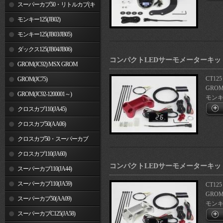
車)
スーパーカブ50・リトルカブ(キ
ャブレター車)
モンキー125(JB02)
モンキー125(JB03/JB05)
ダックス125(JB04/JB06)
コンパクトLEDサーモメーターキット
GROM(JC92) MSX GROM
CT125
GROM(JC75)
GROM
GROM(JC92-1200001～)
モンキー1
クロスカブ110(JA45)
クロスカブ50(AA06)
クロスカブ50・スーパーカブ
50(AA09)/110(JA44)
クロスカブ110(JA60)
コンパクトLEDサーモメーターキット
スーパーカブ110(JA44)
スーパーカブ110(JA59)
CT125
GROM
スーパーカブ50(AA09)
モンキー1
スーパーカブC125(JA58)