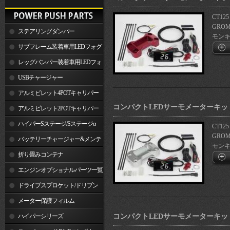
CT125
GROM
ステアリングダンパー
モンキー1
サブフレーム装着車用LEDフォグ
ランプ
レッグバンパー装着車用LEDフォ
グランプ
USBチャージャー
アルミビレット4POTキャリパー
コンパクトLEDサーモメーターキット
関連製品
アルミビレット2POTキャリパー
関連製品
ハイパーSステージ/Sステージα
CT125
GROM
バッテリーチャージャー&メンテ
モンキー1
ナー
折り畳みコンテナ
エンジンオプショナルパーツ一覧
ドライブスプロケット/ドリブン
スプロケット
メーター保護フィルム
ハイパーシリーズ
コンパクトLEDサーモメーターキット