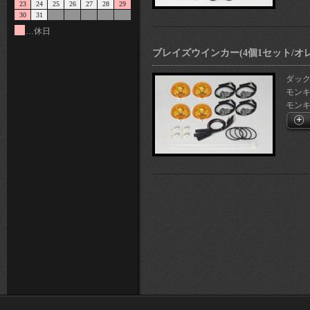
23
24
25
26
27
28
29
30
31
…休日
ブレイズウインカー(4個1セット/オ
ダックス
モンキー1
モンキー