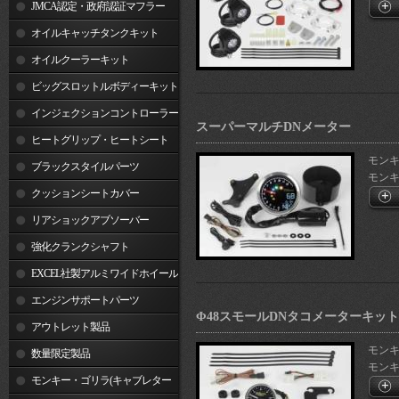
JMCA認定・政府認証マフラー
オイルキャッチタンクキット
オイルクーラーキット
ビッグスロットルボディーキット
インジェクションコントローラー
スーパーマルチDNメーター
ヒートグリップ・ヒートシート
モンキー1
ブラックスタイルパーツ
モンキー
クッションシートカバー
リアショックアブソーバー
強化クランクシャフト
EXCEL社製アルミワイドホイール
リム
エンジンサポートパーツ
Φ48スモールDNタコメーターキット 1
アウトレット製品
モンキー1
数量限定製品
モンキー
モンキー・ゴリラ(キャブレター