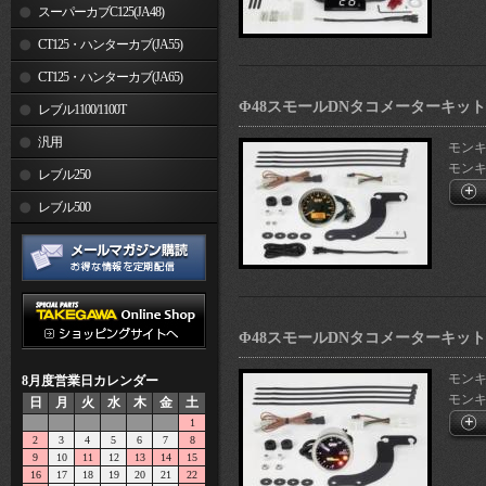
スーパーカブC125(JA48)
CT125・ハンターカブ(JA55)
CT125・ハンターカブ(JA65)
Φ48スモールDNタコメーターキット(
レブル1100/1100T
汎用
モンキー1
モンキー
レブル250
レブル500
Φ48スモールDNタコメーターキット12
モンキー1
8月度営業日カレンダー
モンキー
日
月
火
水
木
金
土
1
2
3
4
5
6
7
8
9
10
11
12
13
14
15
16
17
18
19
20
21
22