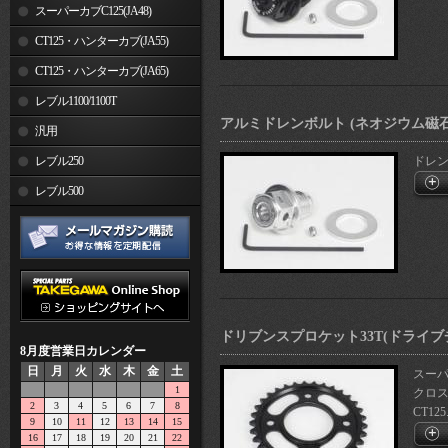
スーパーカブC125(JA48)
CT125・ハンターカブ(JA55)
CT125・ハンターカブ(JA65)
レブル1100/1100T
アルミドレンボルト (ネオジウム磁石付)
汎用
レブル250
ドレン
レブル500
ドリブンスプロケット33T(ドライブチ
8月度営業日カレンダー
日
月
火
水
木
金
土
スーパー
1
クロスカ
2
3
4
5
6
7
8
CT125.
9
10
11
12
13
14
15
16
17
18
19
20
21
22