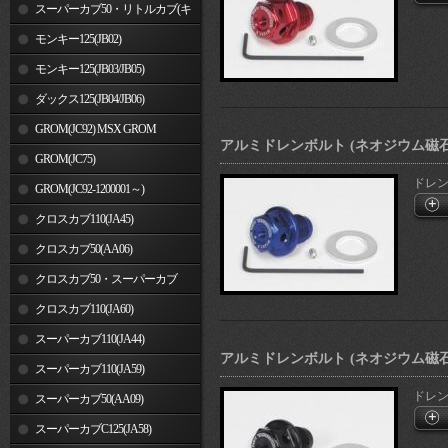
車)
スーパーカブ50・リトルカブ(キ
ャブレター車)
モンキー125(JB02)
モンキー125(JB03/JB05)
ダックス125(JB04/JB06)
GROM(JC92) MSX GROM
アルミドレンボルト (ネオジウム磁石付)
GROM(JC75)
ドレン
GROM(JC92-1200001～)
クロスカブ110(JA45)
クロスカブ50(AA06)
クロスカブ50・スーパーカブ
50(AA09)/110(JA44)
クロスカブ110(JA60)
スーパーカブ110(JA44)
アルミドレンボルト (ネオジウム磁石付)
スーパーカブ110(JA59)
ドレン
スーパーカブ50(AA09)
スーパーカブC125(JA58)