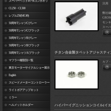
スーパーヘッド4V+Rコンボキッ
汎用
ト
CL250・CL500
弊社
レブル250(MC49)
GROM
モンキ
50周年TシャツC/グレー
スーパー
50周年TシャツC/ブラック
50周年TシャツB/グレー
50周年TシャツB/ブラック
チタン合金製タペットアジャスティン
50周年TシャツA/ブラック
マフラー種類別一覧
カブ・
東京モーターサイクルショー展示
車両
English
スピードメーターコントローラー
ライトボアアップキット
ミラー
ヘルメットホルダー
ハイパーイグニッションコイル(イエ