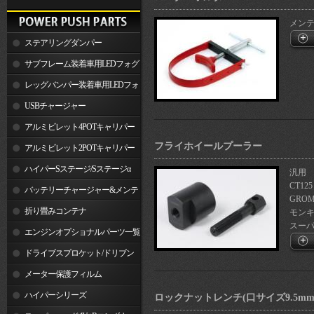
メン
ステアリングダンパー
サブフレーム装着車用LEDフォグ
ランプ
レッグバンパー装着車用LEDフォ
グランプ
USBチャージャー
アルミビレット4POTキャリパー
フライホイールプーラー
関連製品
アルミビレット2POTキャリパー
関連製品
ハイパーSステージ/Sステージα
汎用
CT125
バッテリーチャージャー&メンテ
GROM
ナー
折り畳みコンテナ
モンキ
スーパー
エンジンオプショナルパーツ一覧
ドライブスプロケット/ドリブン
スプロケット
メーター保護フィルム
ハイパーシリーズ
ロックナットレンチ(口サイズ9.5mm