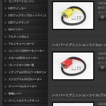
コンプリートエンジン
GROM(
MSX 
LEDウインカー
スーパー
LEDフォグランプ(カットライン)
LEDフォグランプ
SSSマフラー
アルテックボルト
アルミチェーンガード
ハイパーイグニッションコイル(レッ
コンパクトLEDサーモメーター
GROM(
スモールDNタコメーター
MSX 
スーパー
ブレードホース#4一覧
ミディアムLCDスピード&タコメ
ーター
スクエアマルチLCDメーター
スーパーマルチメーター
各種レバー
ハイパーイグニッションコイル(ブル
スペシャルクラッチキット
GROM(