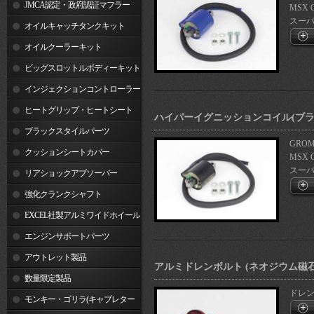
JMCA認定・政府認証マフラー
MSX 
スーパー
オイルキャッチタンクキット
オイルクーラーキット
ビッグスロットルボディーキット
インジェクションコントローラー
ヒートグリップ・ヒートシート
ハイパーイグニッションコイル(ブラ
ブラックスタイルパーツ
GROM(
クッションシートカバー
MSX 
スーパー
リアショックアブソーバー
強化クランクシャフト
EXCEL社製アルミワイドホイール
リム
エンジンサポートパーツ
アウトレット製品
アルミドレンボルト (ネオジウム磁石付)
数量限定製品
ドレン
モンキー・ゴリラ(キャブレター