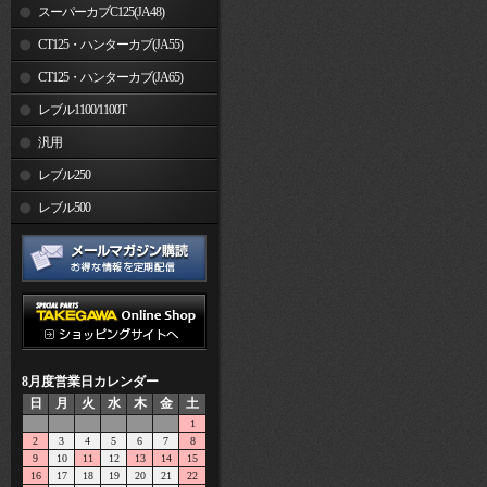
スーパーカブC125(JA48)
CT125・ハンターカブ(JA55)
CT125・ハンターカブ(JA65)
レブル1100/1100T
汎用
レブル250
レブル500
8月度営業日カレンダー
日
月
火
水
木
金
土
1
2
3
4
5
6
7
8
9
10
11
12
13
14
15
16
17
18
19
20
21
22