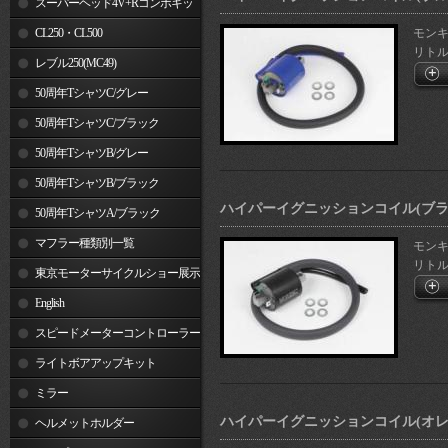
スーパーヘッド4V+Rコンボキッ
ト
CL250・CL500
モンキー
リトルカ
レブル250(MC49)
50周年TシャツC/グレー
50周年TシャツC/ブラック
50周年TシャツB/グレー
50周年TシャツB/ブラック
ハイパーイグニッションコイル(ブラ
50周年TシャツA/ブラック
マフラー種類別一覧
モンキー
リトルカ
東京モーターサイクルショー展示
車両
English
スピードメーターコントローラー
ライトボアアップキット
ミラー
ハイパーイグニッションコイル(オレ
ヘルメットホルダー