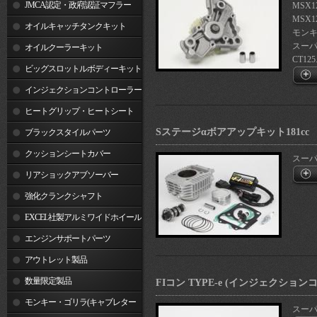
JMCA認定・政府認証マフラー
MSX1
MSX1
オイルキャッチタンクキット
モンキ
スーパ
オイルクーラーキット
CT125.
ビッグスロットルボディーキット
インジェクションコントローラー
ヒートグリップ・ヒートシート
Sステージαボアアップキット181cc
ブラックスタイルパーツ
クッションシートカバー
スーパー
リアショックアブソーバー
強化クランクシャフト
EXCEL社製アルミワイドホイール
リム
エンジンサポートパーツ
アウトレット製品
数量限定製品
FIコン TYPE-e (インジェクショ
モンキー・ゴリラ(キャブレター
スーパー