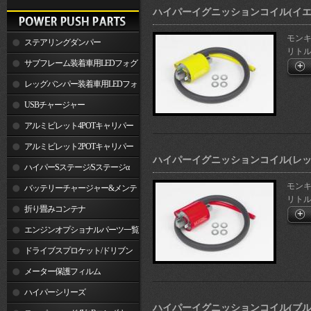
ハイパーイグニッションコイル(イエ
モンキー
ステアリングダンパー
リトルカ
サブフレーム装着車用LEDフォグ
ランプ
レッグバンパー装着車用LEDフォ
グランプ
USBチャージャー
アルミビレット4POTキャリパー
関連製品
アルミビレット2POTキャリパー
ハイパーイグニッションコイル(レッ
関連製品
ハイパーSステージ/Sステージα
モンキー
バッテリーチャージャー&メンテ
リトルカ
ナー
折り畳みコンテナ
エンジンオプショナルパーツ一覧
ドライブスプロケット/ドリブン
スプロケット
メーター保護フィルム
ハイパーシリーズ
ハイパーイグニッションコイル(ブル