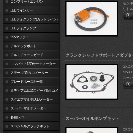
コンプリートエンジン
モンキー
リトルカ
LEDウインカー
LEDフォグランプ(カットライン)
LEDフォグランプ
SSSマフラー
アルテックボルト
アルミチェーンガード
クランクシャフトサポートアダプタ
コンパクトLEDサーモメーター
GROM(
MSX1
スモールDNタコメーター
スーパー
ブレードホース#4一覧
ミディアムLCDスピード&タコメ
ーター
スクエアマルチLCDメーター
スーパーマルチメーター
各種レバー
スーパーオイルポンプキット
スペシャルクラッチキット
GRO