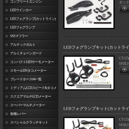
コンプリートエンジン
ダックス1
LEDウインカー
LEDフォグランプ(カットライン)
LEDフォグランプ
SSSマフラー
アルテックボルト
LEDフォグランプキット(カットライン
アルミチェーンガード
CT125
コンパクトLEDサーモメーター
SP武
スモールDNタコメーター
ブレードホース#4一覧
ミディアムLCDスピード&タコメ
ーター
スクエアマルチLCDメーター
スーパーマルチメーター
LEDフォグランプキット(カットライン
各種レバー
CT125
スペシャルクラッチキット
SP武