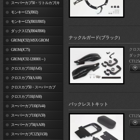
車)
スーパーカブ50・リトルカブ(キ
ャブレター車)
モンキー125(JB02)
モンキー125(JB03/JB05)
ダックス125(JB04/JB06)
ナックルガード(ブラック)
GROM(JC92) MSX GROM
クロスカ
GROM(JC75)
ダックス
GROM(JC92-1200001～)
CT125
クロスカブ110(JA45)
クロスカブ50(AA06)
クロスカブ50・スーパーカブ
50(AA09)/110(JA44)
クロスカブ110(JA60)
バックレストキット
スーパーカブ110(JA44)
スーパーカブ110(JA59)
CT125
スーパーカブ50(AA09)
スーパーカブC125(JA58)