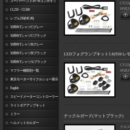
スーパーヘッド4V+Rコンボキッ
CT125
SP武
ト
CL250・CL500
レブル250(MC49)
50周年TシャツC/グレー
50周年TシャツC/ブラック
50周年TシャツB/グレー
50周年TシャツB/ブラック
LEDフォグランプキット3.0(950/
50周年TシャツA/ブラック
CT125
マフラー種類別一覧
SP武
東京モーターサイクルショー展示
車両
English
スピードメーターコントローラー
ライトボアアップキット
ミラー
ナックルガード(マットブラック)
ヘルメットホルダー
クロスカ