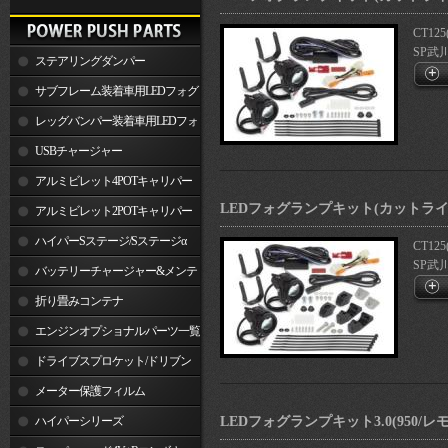
CT125
SP武
ステアリングダンパー
サブフレーム装着車用LEDフォグ
ランプ
レッグバンパー装着車用LEDフォ
グランプ
USBチャージャー
アルミビレット4POTキャリパー
LEDフォグランプキット(カットラ
関連製品
アルミビレット2POTキャリパー
関連製品
ハイパーSステージ/Sステージα
CT125
SP武
バッテリーチャージャー&メンテ
ナー
折り畳みコンテナ
エンジンオプショナルパーツ一覧
ドライブスプロケット/ドリブン
スプロケット
メーター保護フィルム
ハイパーシリーズ
LEDフォグランプキット3.0(950/