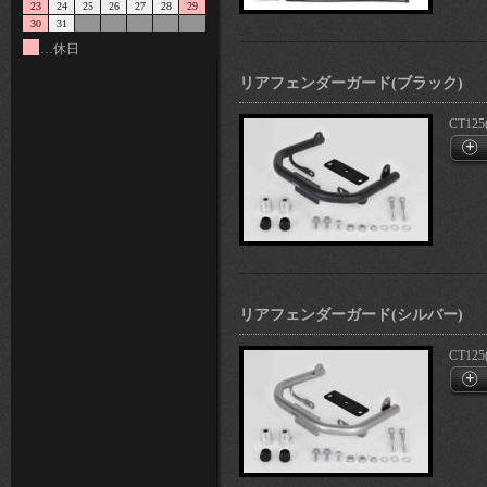
23
24
25
26
27
28
29
30
31
…休日
リアフェンダーガード(ブラック)
CT125
リアフェンダーガード(シルバー)
CT125