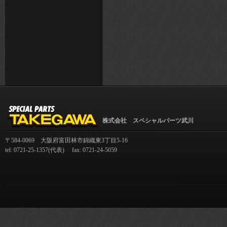
株式会社 スペシャルパーツ武川
〒584-0069 大阪府富田林市錦織東3丁目5-16
tel: 0721-25-1357(代表) fax: 0721-24-5059