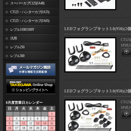
スーパーカブC125(JA48)
CT125・ハンターカブ(JA55)
CT125・ハンターカブ(JA65)
LEDフォグランプキット3.0(950)(
レブル1100/1100T
汎用
CT125
SP武
レブル250
レブル500
LEDフォグランプキット3.0(950)
CT125
8月度営業日カレンダー
SP武
日
月
火
水
木
金
土
1
2
3
4
5
6
7
8
9
10
11
12
13
14
15
16
17
18
19
20
21
22