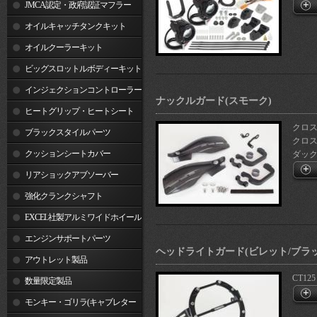
JMCA認定・政府認証マフラー
オイルキャッチタンクキット
オイルクーラーキット
ビッグスロットルボディーキット
インジェクションコントローラー
ナックルガード(スモーク)
ヒートグリップ・ヒートシート
クロスカ
ブラックスタイルパーツ
クロスカブ
クッションシートカバー
ダックス1
リアショックアブソーバー
強化クランクシャフト
EXCEL社製アルミワイドホイール
リム
エンジンサポートパーツ
ヘッドライトガード(ビレット/ブラッ
アウトレット製品
CT1
数量限定製品
モンキー・ゴリラ(キャブレター