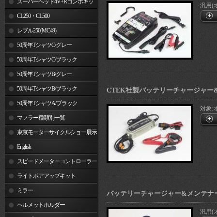
スーパーヘッド4V+Rコンボキッ
汎用(
ト
CL250・CL500
レブル250(MC49)
50周年TシャツC/グレー
50周年TシャツC/ブラック
50周年TシャツB/グレー
50周年TシャツB/ブラック
CTEK社製バッテリーチャージャー
50周年TシャツA/ブラック
対象:
マフラー種類別一覧
東京モーターサイクルショー展示
車両
English
スピードメーターコントローラー
ライトボアアップキット
ミラー
バッテリーチャージャー&メンテナー (Opt
ヘルメットホルダー
汎用(