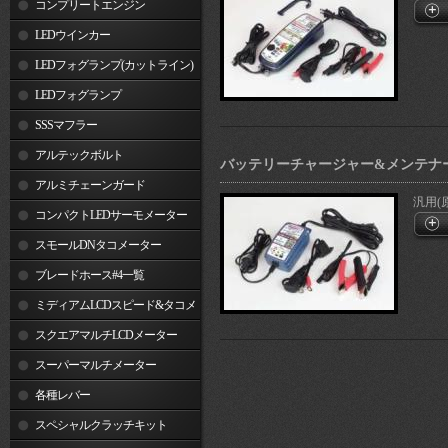
コンプリートエンジン
LEDウインカー
LEDフォグランプ(カットライン)
LEDフォグランプ
SSSマフラー
アルテックボルト
バッテリーチャージャー&メンテナー (Op
アルミチェーンガード
汎用(
コンパクトLEDサーモメーター
スモールDNタコメーター
ブレードホース#4一覧
ミディアムLCDスピード&タコメ
ーター
スクエアマルチLCDメーター
スーパーマルチメーター
各種レバー
スペシャルクラッチキット