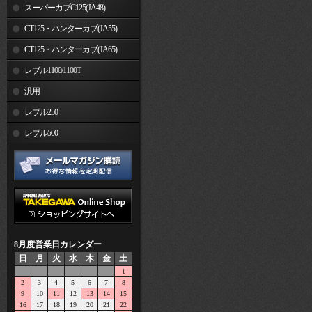
スーパーカブC125(JA48)
CT125・ハンターカブ(JA55)
CT125・ハンターカブ(JA65)
レブル1100/1100T
汎用
レブル250
レブル500
8月度営業日カレンダー
日
月
火
水
木
金
土
1
2
3
4
5
6
7
8
9
10
11
12
13
14
15
16
17
18
19
20
21
22