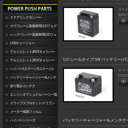
リード1
ADV15
ステアリングダンパー
サブフレーム装着車用LEDフォグ
ランプ
レッグバンパー装着車用LEDフォ
グランプ
USBチャージャー
アルミビレット4POTキャリパー
12Vシールタイプ MFバッテリー(JTZ
関連製品
アルミビレット2POTキャリパー
関連製品
ハイパーSステージ/Sステージα
スーパー
CT12
バッテリーチャージャー&メンテ
ナー
折り畳みコンテナ
エンジンオプショナルパーツ一覧
ドライブスプロケット/ドリブン
スプロケット
メーター保護フィルム
ハイパーシリーズ
バッテリーチャージャー&メンテナー (Op