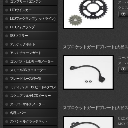
コンプリートエンジン
スーパー
クロスカ
LEDウインカー
LEDフォグランプ(カットライン)
LEDフォグランプ
SSSマフラー
アルテックボルト
スプロケットガードプレート(大径ス
アルミチェーンガード
スーパー
コンパクトLEDサーモメーター
スーパー
スモールDNタコメーター
ブレードホース#4一覧
ミディアムLCDスピード&タコメ
ーター
スクエアマルチLCDメーター
スーパーマルチメーター
スプロケットガードプレート(大径ス
各種レバー
GROM(
スペシャルクラッチキット
MSX 