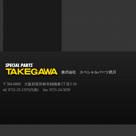
株式会社 スペシャルパーツ武川
〒584-0069 大阪府富田林市錦織東3丁目5-16
tel: 0721-25-1357(代表) fax: 0721-24-5059