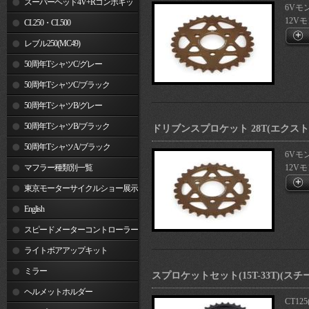
スーパーヘッド4V+Rコンボキッ
6Vモン
12Vモ
ト
CL250・CL500
レブル250(MC49)
50周年TシャツC/グレー
50周年TシャツC/ブラック
50周年TシャツB/グレー
50周年TシャツB/ブラック
ドリブンスプロケット 28T(エクス
50周年TシャツA/ブラック
6Vモン
マフラー種類別一覧
12Vモ
東京モーターサイクルショー展示
車両
English
スピードメーターコントローラー
ライトボアアップキット
ミラー
スプロケットセット(15T-33T)(ス
ヘルメットホルダー
CT125