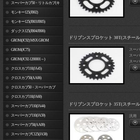
車)
スーパーカブ50・リトルカブ(キ
ャブレター車)
モンキー125(JB02)
モンキー125(JB03/JB05)
ダックス125(JB04/JB06)
ドリブンスプロケット 30T(スチール
GROM(JC92) MSX GROM
スーパー
GROM(JC75)
スーパー
GROM(JC92-1200001～)
スーパ.
クロスカブ110(JA45)
クロスカブ50(AA06)
クロスカブ50・スーパーカブ
50(AA09)/110(JA44)
クロスカブ110(JA60)
ドリブンスプロケット 35T(スチール
スーパーカブ110(JA44)
スーパーカブ110(JA59)
汎用
スーパーカブ50(AA09)
スーパーカブC125(JA58)