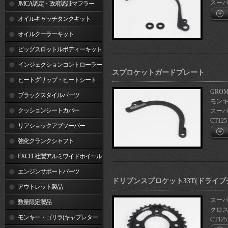
スーパー
JMCA認定・政府認証マフラー
オイルキャッチタンクキット
オイルクーラーキット
ビッグスロットルボディーキット
インジェクションコントローラー
スプロケットガードプレート
ヒートグリップ・ヒートシート
GROM
ブラックスタイルパーツ
モンキ
クッションシートカバー
スーパ
CT125
リアショックアブソーバー
強化クランクシャフト
EXCEL社製アルミワイドホイール
リム
エンジンサポートパーツ
ドリブンスプロケット33T(ドライブチ
アウトレット製品
スーパー
数量限定製品
クロスカ
モンキー・ゴリラ(キャブレター
CT125.