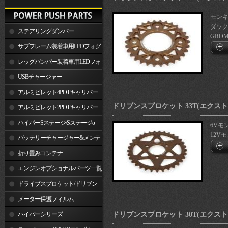
モンキー
ダックス
ステアリングダンパー
GROM(
サブフレーム装着車用LEDフォグ
ランプ
レッグバンパー装着車用LEDフォ
グランプ
USBチャージャー
アルミビレット4POTキャリパー
ドリブンスプロケット 33T(エクス
関連製品
アルミビレット2POTキャリパー
関連製品
ハイパーSステージ/Sステージα
6Vモン
12Vモ
バッテリーチャージャー&メンテ
ナー
折り畳みコンテナ
エンジンオプショナルパーツ一覧
ドライブスプロケット/ドリブン
スプロケット
メーター保護フィルム
ハイパーシリーズ
ドリブンスプロケット 30T(エクス