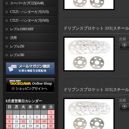
スーパーカブC125(JA48)
CT125・ハンターカブ(JA55)
CT125・ハンターカブ(JA65)
ドリブンスプロケット 33T(スチール
レブル1100/1100T
汎用
汎用
レブル250
レブル500
ドリブンスプロケット 31T(スチール
汎用
8月度営業日カレンダー
日
月
火
水
木
金
土
1
2
3
4
5
6
7
8
9
10
11
12
13
14
15
16
17
18
19
20
21
22