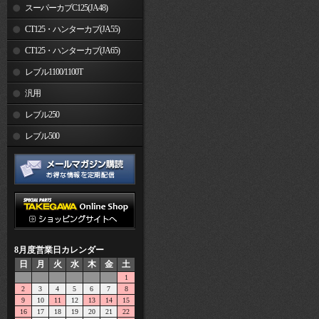
スーパーカブC125(JA48)
CT125・ハンターカブ(JA55)
CT125・ハンターカブ(JA65)
レブル1100/1100T
汎用
レブル250
レブル500
8月度営業日カレンダー
日
月
火
水
木
金
土
1
2
3
4
5
6
7
8
9
10
11
12
13
14
15
16
17
18
19
20
21
22