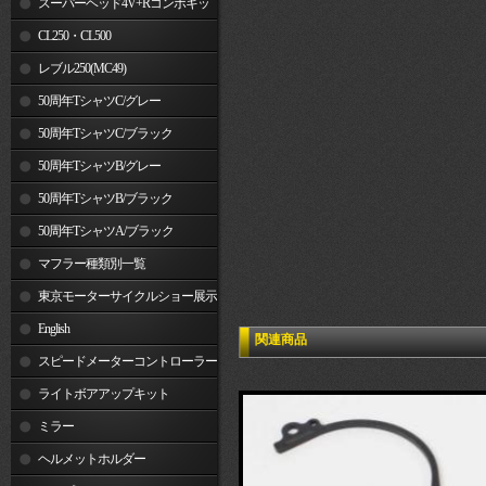
スーパーヘッド4V+Rコンボキッ
ト
CL250・CL500
レブル250(MC49)
50周年TシャツC/グレー
50周年TシャツC/ブラック
50周年TシャツB/グレー
50周年TシャツB/ブラック
50周年TシャツA/ブラック
マフラー種類別一覧
東京モーターサイクルショー展示
車両
English
関連商品
スピードメーターコントローラー
ライトボアアップキット
ミラー
ヘルメットホルダー