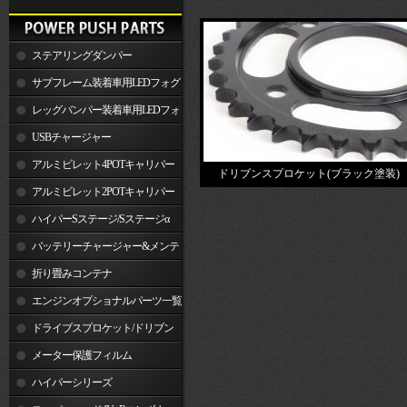
ステアリングダンパー
サブフレーム装着車用LEDフォグ
ランプ
レッグバンパー装着車用LEDフォ
グランプ
USBチャージャー
アルミビレット4POTキャリパー
ドリブンスプロケット(ブラック塗装)
関連製品
アルミビレット2POTキャリパー
関連製品
ハイパーSステージ/Sステージα
バッテリーチャージャー&メンテ
ナー
折り畳みコンテナ
エンジンオプショナルパーツ一覧
ドライブスプロケット/ドリブン
スプロケット
メーター保護フィルム
ハイパーシリーズ