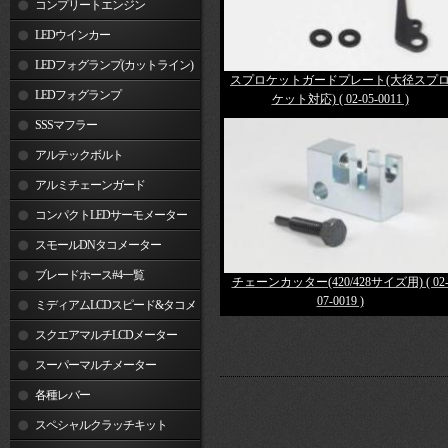
コンプリートエンジン
LEDウインカー
LEDフォグランプ(カットライン)
スプロケットガードプレート(大径スプ
LEDフォグランプ
ケット対応) ( 02-05-0011 )
SSSマフラー
アルテックボルト
アルミチェーンガード
コンパクトLEDサーモメーター
スモールDNタコメーター
ブレードホース#4一覧
チェーンカッター(420/428サイズ用) ( 02
07-0019 )
ミディアムLCDスピード&タコメ
ーター
スクエアマルチLCDメーター
スーパーマルチメーター
各種レバー
スペシャルクラッチキット