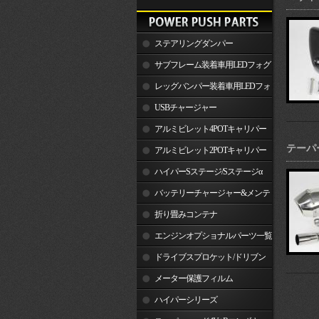
ステアリングダンパー
サブフレーム装着車用LEDフォグ
ランプ
レッグバンパー装着車用LEDフォ
グランプ
USBチャージャー
アルミビレット4POTキャリパー
テーパ
関連製品
アルミビレット2POTキャリパー
関連製品
ハイパーSステージ/Sステージα
バッテリーチャージャー&メンテ
ナー
折り畳みコンテナ
エンジンオプショナルパーツ一覧
ドライブスプロケット/ドリブン
スプロケット
メーター保護フィルム
ハイパーシリーズ