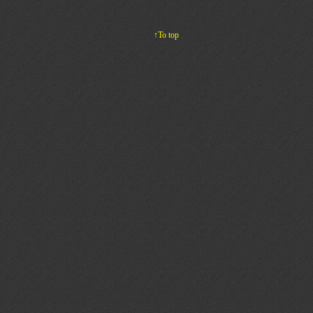
↑To top