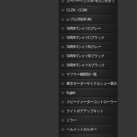
スーパーヘッド4V+Rコンボキッ
ト
CL250・CL500
レブル250(MC49)
50周年TシャツC/グレー
50周年TシャツC/ブラック
50周年TシャツB/グレー
50周年TシャツB/ブラック
50周年TシャツA/ブラック
マフラー種類別一覧
東京モーターサイクルショー展示
車両
English
スピードメーターコントローラー
ライトボアアップキット
ミラー
ヘルメットホルダー