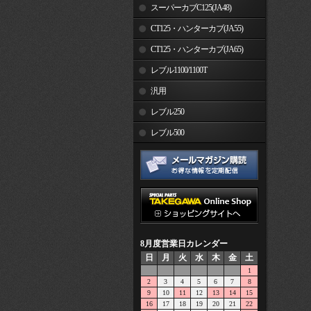
スーパーカブC125(JA48)
CT125・ハンターカブ(JA55)
CT125・ハンターカブ(JA65)
レブル1100/1100T
汎用
レブル250
レブル500
8月度営業日カレンダー
日
月
火
水
木
金
土
1
2
3
4
5
6
7
8
9
10
11
12
13
14
15
16
17
18
19
20
21
22