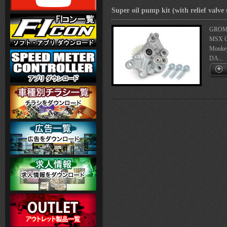
Super oil pump kit (with relief valve
GROM(
MSX 
Monke
DA...