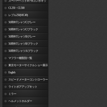
スーパーヘッド4V+Rコンボキッ
ト
CL250・CL500
レブル250(MC49)
50周年TシャツC/グレー
50周年TシャツC/ブラック
50周年TシャツB/グレー
50周年TシャツB/ブラック
50周年TシャツA/ブラック
マフラー種類別一覧
東京モーターサイクルショー展示
車両
English
スピードメーターコントローラー
ライトボアアップキット
ミラー
ヘルメットホルダー