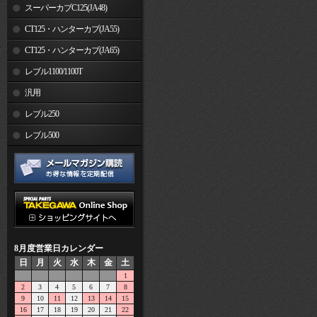
スーパーカブC125(JA48)
CT125・ハンターカブ(JA55)
CT125・ハンターカブ(JA65)
レブル1100/1100T
汎用
レブル250
レブル500
8月度営業日カレンダー
日
月
火
水
木
金
土
1
2
3
4
5
6
7
8
9
10
11
12
13
14
15
16
17
18
19
20
21
22