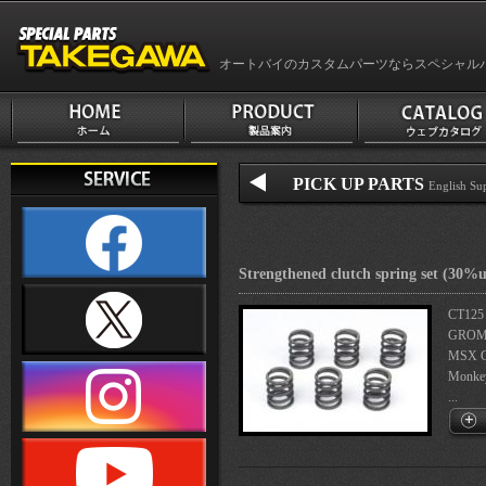
オートバイのカスタムパーツならスペシャル
PICK UP PARTS
English Su
Strengthened clutch spring set (30%
CT125
GROM
MSX 
Monke
...