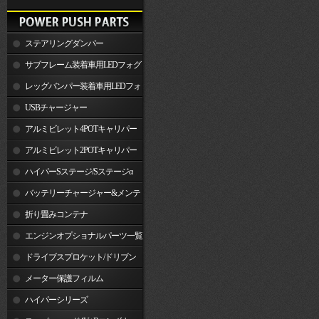
ステアリングダンパー
サブフレーム装着車用LEDフォグ
ランプ
レッグバンパー装着車用LEDフォ
グランプ
USBチャージャー
アルミビレット4POTキャリパー
関連製品
アルミビレット2POTキャリパー
関連製品
ハイパーSステージ/Sステージα
バッテリーチャージャー&メンテ
ナー
折り畳みコンテナ
エンジンオプショナルパーツ一覧
ドライブスプロケット/ドリブン
スプロケット
メーター保護フィルム
ハイパーシリーズ