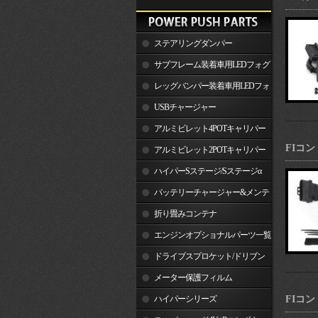
ステアリングダンパー
サブフレーム装着車用LEDフォグ
ランプ
レッグバンパー装着車用LEDフォ
グランプ
USBチャージャー
アルミビレット4POTキャリパー
FIコン 
関連製品
アルミビレット2POTキャリパー
関連製品
ハイパーSステージ/Sステージα
バッテリーチャージャー&メンテ
ナー
折り畳みコンテナ
エンジンオプショナルパーツ一覧
ドライブスプロケット/ドリブン
スプロケット
メーター保護フィルム
ハイパーシリーズ
FIコン 