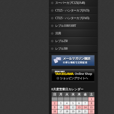
スーパーカブC125(JA48)
CT125・ハンターカブ(JA55)
CT125・ハンターカブ(JA65)
レブル1100/1100T
汎用
レブル250
レブル500
8月度営業日カレンダー
日
月
火
水
木
金
土
1
2
3
4
5
6
7
8
9
10
11
12
13
14
15
16
17
18
19
20
21
22