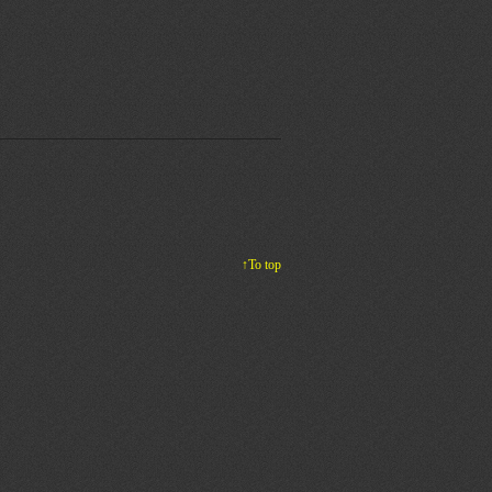
↑To top