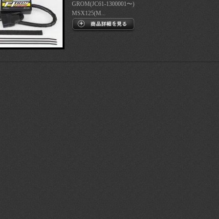
GROM(JC61-1300001〜)
MSX125(M...