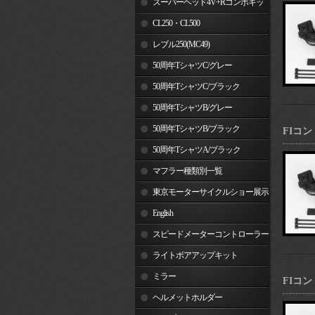
スーパーヘッド4V+Rコンボキッ
ト
CL250・CL500
レブル250(MC49)
50周年TシャツC/グレー
50周年TシャツC/ブラック
50周年TシャツB/グレー
50周年TシャツB/ブラック
FIコン
50周年TシャツA/ブラック
マフラー種類別一覧
東京モーターサイクルショー展示
車両
English
スピードメーターコントローラー
ライトボアアップキット
ミラー
FIコン
ヘルメットホルダー