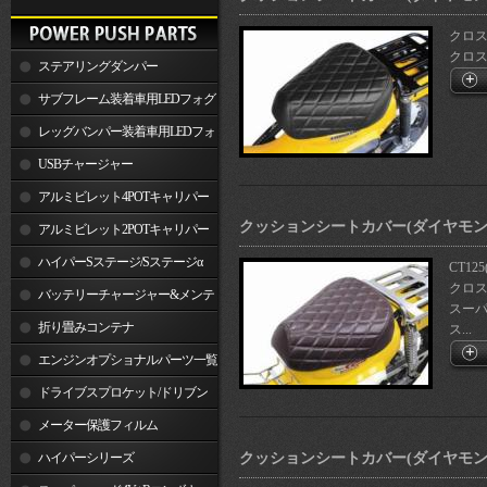
クロスカ
クロスカブ
ステアリングダンパー
サブフレーム装着車用LEDフォグ
ランプ
レッグバンパー装着車用LEDフォ
グランプ
USBチャージャー
アルミビレット4POTキャリパー
クッションシートカバー(ダイヤモン
関連製品
アルミビレット2POTキャリパー
関連製品
ハイパーSステージ/Sステージα
CT125
クロスカ
バッテリーチャージャー&メンテ
スーパー
ナー
折り畳みコンテナ
ス...
エンジンオプショナルパーツ一覧
ドライブスプロケット/ドリブン
スプロケット
メーター保護フィルム
ハイパーシリーズ
クッションシートカバー(ダイヤモン