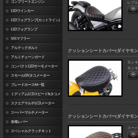
コンプリートエンジン
レブル50
LEDウインカー
LEDフォグランプ(カットライン)
LEDフォグランプ
SSSマフラー
アルテックボルト
クッションシートカバー(ダイヤモン
アルミチェーンガード
モンキー1
コンパクトLEDサーモメーター
モンキー
スモールDNタコメーター
ブレードホース#4一覧
ミディアムLCDスピード&タコメ
ーター
スクエアマルチLCDメーター
スーパーマルチメーター
クッションシートカバー(ダイヤモン
各種レバー
スーパー
スペシャルクラッチキット