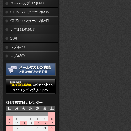
スーパーカブC125(JA48)
CT125・ハンターカブ(JA55)
CT125・ハンターカブ(JA65)
レブル1100/1100T
汎用
レブル250
レブル500
8月度営業日カレンダー
日
月
火
水
木
金
土
1
2
3
4
5
6
7
8
9
10
11
12
13
14
15
16
17
18
19
20
21
22