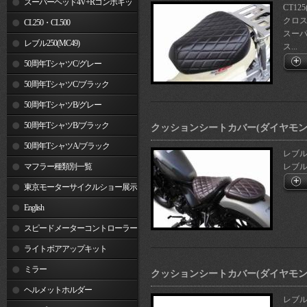
スーパーヘッド4V+Rコンボキッ
CT125
クロスカ
ト
CL250・CL500
スーパー
レブル250(MC49)
ス...
50周年TシャツC/グレー
50周年TシャツC/ブラック
50周年TシャツB/グレー
50周年TシャツB/ブラック
クッションシートカバー(ダイヤモン
50周年TシャツA/ブラック
レブル2
マフラー種類別一覧
レブル50
東京モーターサイクルショー展示
車両
English
スピードメーターコントローラー
ライトボアアップキット
ミラー
クッションシートカバー(ダイヤモン
ヘルメットホルダー
レブル2