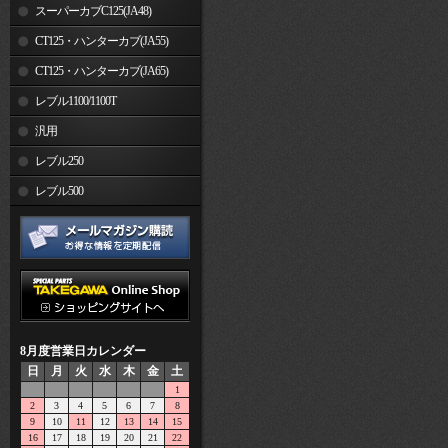
スーパーカブC125(JA48)
CT125・ハンターカブ(JA55)
CT125・ハンターカブ(JA65)
レブル1100/1100T
汎用
レブル250
レブル500
8月度営業日カレンダー
日
月
火
水
木
金
土
1
2
3
4
5
6
7
8
9
10
11
12
13
14
15
16
17
18
19
20
21
22