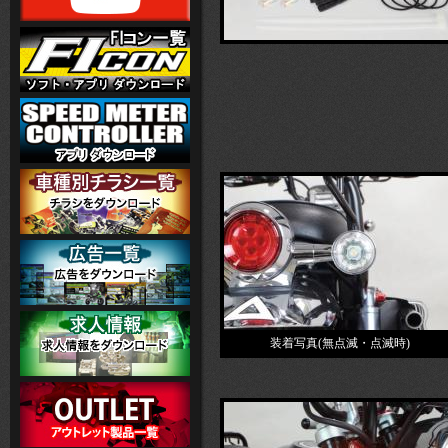
装着写真(無点滅・点滅時)