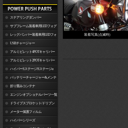
ステアリングダンパー
サブフレーム装着車用LEDフォグ
ランプ
レッグバンパー装着車用LEDフォ
装着写真(点滅時)
グランプ
USBチャージャー
アルミビレット4POTキャリパー
関連製品
アルミビレット2POTキャリパー
関連製品
ハイパーSステージ/Sステージα
バッテリーチャージャー&メンテ
ナー
折り畳みコンテナ
エンジンオプショナルパーツ一覧
ドライブスプロケット/ドリブン
スプロケット
メーター保護フィルム
ハイパーシリーズ