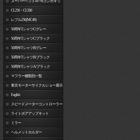
スーパーヘッド4V+Rコンボキッ
ト
CL250・CL500
レブル250(MC49)
50周年TシャツC/グレー
50周年TシャツC/ブラック
50周年TシャツB/グレー
50周年TシャツB/ブラック
50周年TシャツA/ブラック
マフラー種類別一覧
東京モーターサイクルショー展示
車両
English
スピードメーターコントローラー
ライトボアアップキット
ミラー
ヘルメットホルダー