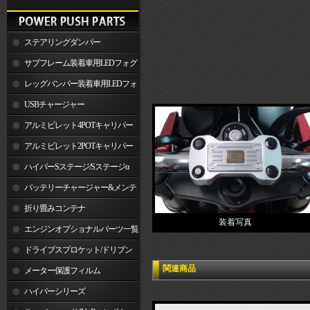
ステアリングダンパー
サブフレーム装着車用LEDフォグ
ランプ
レッグバンパー装着車用LEDフォ
グランプ
USBチャージャー
アルミビレット4POTキャリパー
関連製品
アルミビレット2POTキャリパー
関連製品
ハイパーSステージ/Sステージα
バッテリーチャージャー&メンテ
ナー
折り畳みコンテナ
装着写真
エンジンオプショナルパーツ一覧
ドライブスプロケット/ドリブン
関連商品
スプロケット
メーター保護フィルム
ハイパーシリーズ