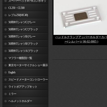
スーパーヘッド4V+Rコンボキッ
ト
CL250・CL500
レブル250(MC49)
50周年TシャツC/グレー
50周年TシャツC/ブラック
50周年TシャツB/グレー
ハンドルクランプアッパーホルダーカバ
ー(シルバー) ( 06-02-0005 )
50周年TシャツB/ブラック
50周年TシャツA/ブラック
マフラー種類別一覧
東京モーターサイクルショー展示
車両
English
スピードメーターコントローラー
ライトボアアップキット
ミラー
ヘルメットホルダー