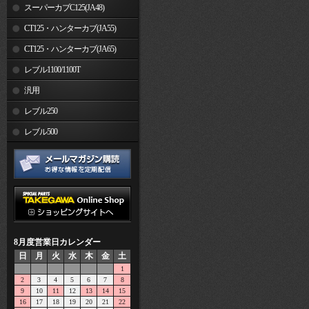
スーパーカブC125(JA48)
CT125・ハンターカブ(JA55)
CT125・ハンターカブ(JA65)
レブル1100/1100T
汎用
レブル250
レブル500
8月度営業日カレンダー
日
月
火
水
木
金
土
1
2
3
4
5
6
7
8
9
10
11
12
13
14
15
16
17
18
19
20
21
22